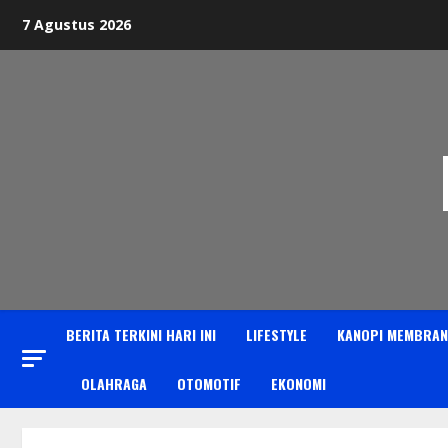
Skip
7 Agustus 2026
to
content
BERITA TERKINI HARI INI
LIFESTYLE
KANOPI MEMBRAN
OLAHRAGA
OTOMOTIF
EKONOMI