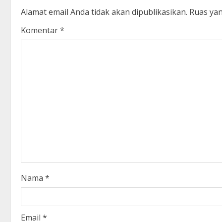
i
Alamat email Anda tidak akan dipublikasikan.
Ruas yan
n
Komentar
*
u
e
R
e
a
d
i
Nama
*
n
g
Email
*