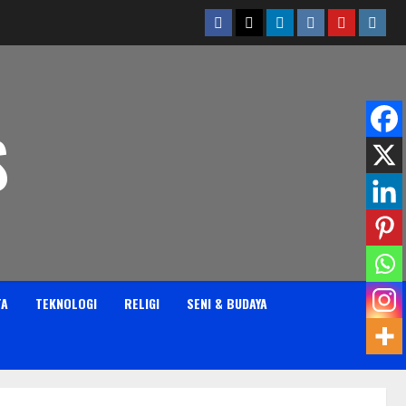
Facebook
Twitter
Linkedin
VK
Youtube
Insta
S
TA
TEKNOLOGI
RELIGI
SENI & BUDAYA