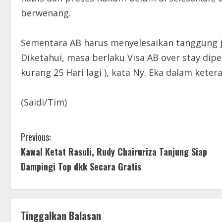
berwenang.
Sementara AB harus menyelesaikan tanggung j
Diketahui, masa berlaku Visa AB over stay dipe
kurang 25 Hari lagi ), kata Ny. Eka dalam kete
(Saidi/Tim)
C
Previous:
Kawal Ketat Rasuli, Rudy Chairuriza Tanjung Siap
o
Dampingi Top dkk Secara Gratis
n
t
Tinggalkan Balasan