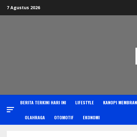
Skip
7 Agustus 2026
to
content
BERITA TERKINI HARI INI
LIFESTYLE
KANOPI MEMBRAN
OLAHRAGA
OTOMOTIF
EKONOMI