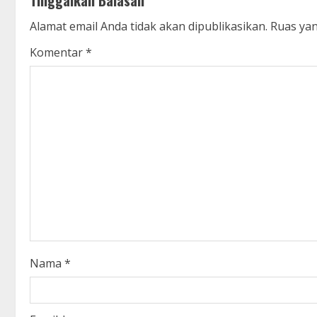
Tinggalkan Balasan
i
Alamat email Anda tidak akan dipublikasikan.
Ruas yan
n
Komentar
*
u
e
R
e
a
d
i
Nama
*
n
g