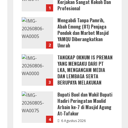
Kerjakan Sangat Kokoh Dan
Profesional
1
6 Agustus 2026
Mengabdi Tanpa Pamrih,
Abah Emong (81) Penjaga
Pondok dan Marbot Masjid
g
YAMQU Diberangkatkan
Umrah
2
6 Agustus 2026
TANGKAP OKNUM IS PREMAN
YANG MENGAKU DARI PT
LKA, MENGANCAM MEDIA
DAN LEMBAGA SERTA
BERUPAYA MELAKUKAN
3
SUAP!
Bupati Buol dan Wakil Bupati
6 Agustus 2026
Hadiri Peringatan Maulid
Arbain ke-7 di Masjid Agung
At-Tafakur
4
6 Agustus 2026