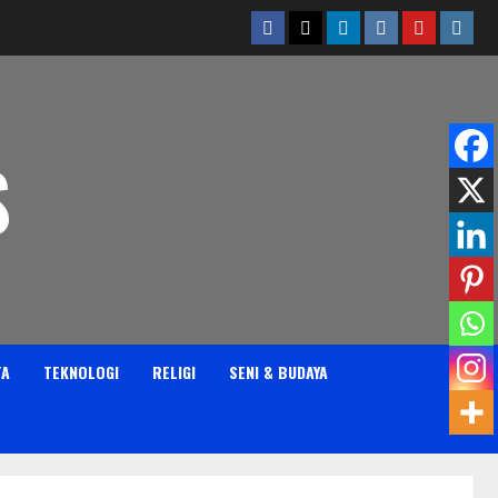
Facebook
Twitter
Linkedin
VK
Youtube
Insta
S
TA
TEKNOLOGI
RELIGI
SENI & BUDAYA