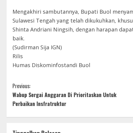
Mengakhiri sambutannya, Bupati Buol menyam
Sulawesi Tengah yang telah dikukuhkan, khus
Shinta Andriani Ningsih, dengan harapan da
baik.
(Sudirman Sija IGN)
Rilis
Humas Diskominfostandi Buol
C
Previous:
Wabup Sergai Anggaran Di Prioritaskan Untuk
o
Perbaikan Insfratruktur
n
t