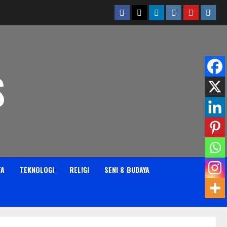
Facebook
Twitter
Linkedin
VK
Youtube
Insta
S
TA
TEKNOLOGI
RELIGI
SENI & BUDAYA