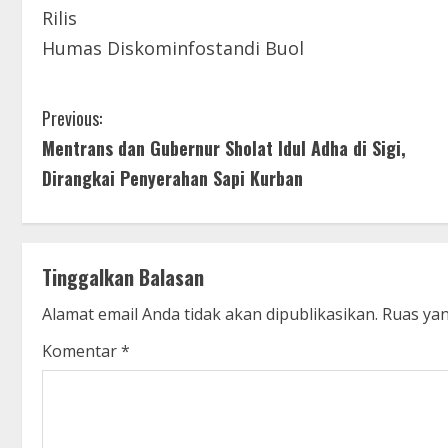
Rilis
Humas Diskominfostandi Buol
C
Previous:
Mentrans dan Gubernur Sholat Idul Adha di Sigi,
o
Dirangkai Penyerahan Sapi Kurban
n
t
Tinggalkan Balasan
i
Alamat email Anda tidak akan dipublikasikan.
Ruas yan
n
Komentar
*
u
e