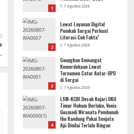
7 Agustus 2026
1
Lewat Layanan Digital
Pemkab Sergai Perkuat
:
Literasi Cek Fakta”
n
7 Agustus 2026
2
.
Gaungkan Semangat
Kemerdekaan Lewat
Turnamen Catur Antar-OPD
di Sergai
3
7 Agustus 2026
LSM-KCBI Desak Kejari OKU
Timur Hukum Berlaku, Vonis
Gusmadi Wiranata Pembunuh
Ibu Kandung Pakai Senjata
Api Dinilai Terlalu Ringan
4
7 Agustus 2026