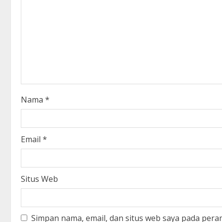
R
e
a
d
i
Nama
*
n
g
Email
*
Situs Web
Simpan nama, email, dan situs web saya pada pera