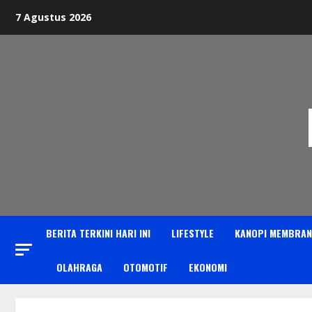
Skip
7 Agustus 2026
to
content
BERITA TERKINI HARI INI
LIFESTYLE
KANOPI MEMBRAN
OLAHRAGA
OTOMOTIF
EKONOMI