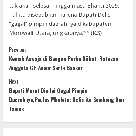
tak akan selesai hingga masa Bhakti 2029,
hal itu disebabkan karena Bupati Delis
“gagal” pimpin daerahnya dikabupaten
Morowali Utara, ungkapnya.** (K.S)
C
Previous:
Kemah Aswaja di Bangun Purba Diikuti Ratusan
o
Anggota GP Ansor Serta Banser
n
Next:
t
Bupati Morut Dinilai Gagal Pimpin
i
Daerahnya,Paulus Mbaloto: Delis itu Sombong Dan
Tamak
n
u