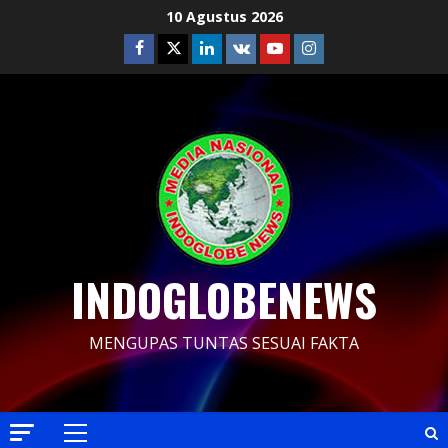
Skip
10 Agustus 2026
to
Facebook
Twitter
Linkedin
VK
Youtube
Instagram
content
INDOGLOBENEWS
MENGUPAS TUNTAS SESUAI FAKTA
Primary