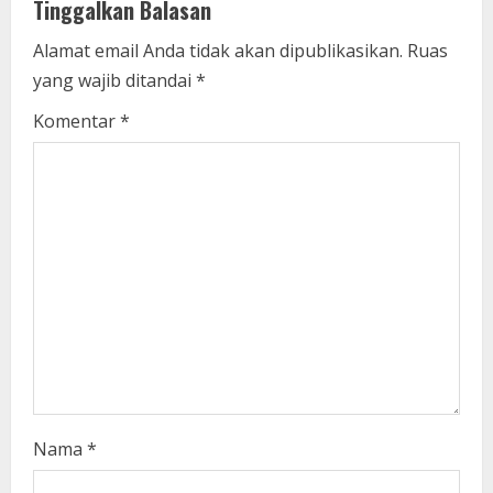
e
Tinggalkan Balasan
R
Alamat email Anda tidak akan dipublikasikan.
Ruas
yang wajib ditandai
*
e
Komentar
*
a
d
i
n
g
Nama
*