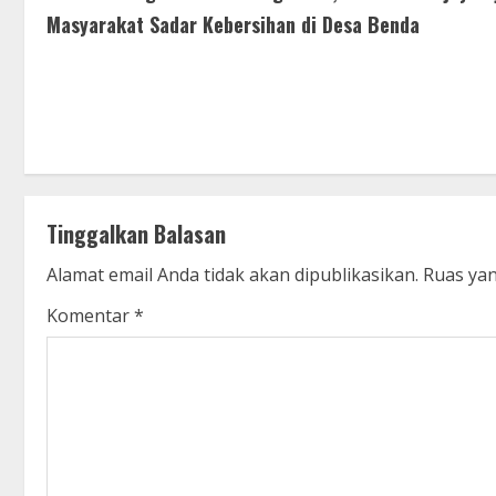
o
Masyarakat Sadar Kebersihan di Desa Benda
n
t
i
n
u
Tinggalkan Balasan
Alamat email Anda tidak akan dipublikasikan.
Ruas yan
e
Komentar
*
R
e
a
d