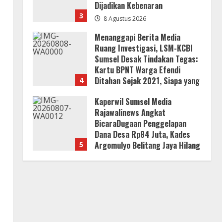
Kartu BPNT Warga Efendi
Ditahan Sejak 2021, Siapa yang
4
Bertanggung Jawab?
Kaperwil Sumsel Media
8 Agustus 2026
Rajawalinews Angkat
BicaraDugaan Penggelapan
Dana Desa Rp84 Juta, Kades
Argomulyo Belitang Jaya Hilang
5
3 Bulan Bawa Anggaran
Pembangunan
Bupati Buol Resmi Buka
Muscab III Partai PPP di Hotel
8 Agustus 2026
Sri Utami Kulango.
8 Agustus 2026
1
KLARIFIKASI DAN EDUKASI
PUBLIKInformasi Yang Belum
Terverifikasi Tidak Dapat
Dijadikan Kebenaran
2
8 Agustus 2026