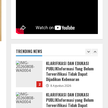
Pembangunan
Bupati Buol Resmi Buka
Muscab III Partai PPP di Hotel
8 Agustus 2026
Sri Utami Kulango.
8 Agustus 2026
1
KLARIFIKASI DAN EDUKASI
PUBLIKInformasi Yang Belum
Terverifikasi Tidak Dapat
Dijadikan Kebenaran
TRENDING NEWS
2
8 Agustus 2026
KLARIFIKASI DAN EDUKASI
PUBLIKInformasi yang Belum
Terverifikasi Tidak Dapat
Dijadikan Kebenaran
3
8 Agustus 2026
Menanggapi Berita Media
Ruang Investigasi, LSM-KCBI
Sumsel Desak Tindakan Tegas: