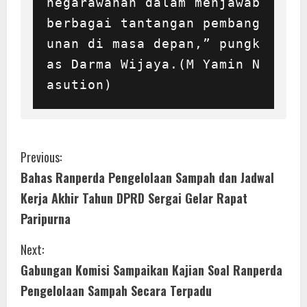
negarawanan dalam menjawab 
berbagai tantangan pembang
unan di masa depan,” pungk
as Darma Wijaya.(M Yamin N
asution)
C
Previous:
Bahas Ranperda Pengelolaan Sampah dan Jadwal
o
Kerja Akhir Tahun DPRD Sergai Gelar Rapat
n
Paripurna
t
Next:
i
Gabungan Komisi Sampaikan Kajian Soal Ranperda
Pengelolaan Sampah Secara Terpadu
n