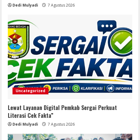
Dedi Mulyadi
7 Agustus 2026
Perubahan KUA-PPAS 2026 dalam
Rapat Paripurna Ke-13
5
7 Agustus 2026
Uncategorized
Lewat Layanan Digital Pemkab Sergai Perkuat
Literasi Cek Fakta”
Dedi Mulyadi
7 Agustus 2026