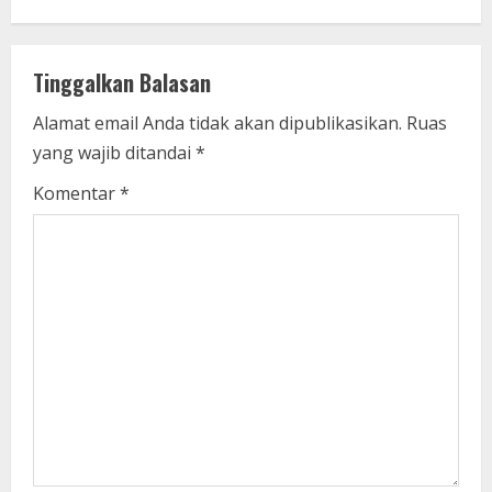
u
e
Tinggalkan Balasan
R
Alamat email Anda tidak akan dipublikasikan.
Ruas
yang wajib ditandai
*
e
Komentar
*
a
d
i
n
g