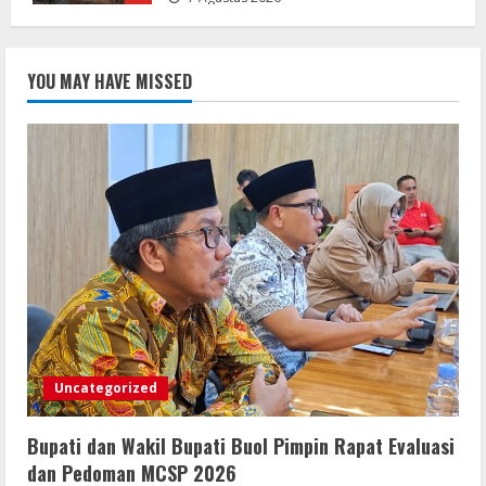
Lewat Layanan Digital Pemkab Sergai
YOU MAY HAVE MISSED
Perkuat Literasi Cek Fakta”
7 Agustus 2026
2
Gaungkan Semangat Kemerdekaan
Lewat Turnamen Catur Antar-OPD di
Sergai
7 Agustus 2026
3
LSM-KCBI Desak Kejari OKU Timur
Hukum Berlaku, Vonis Gusmadi
Wiranata Pembunuh Ibu Kandung Pakai
Uncategorized
Senjata Api Dinilai Terlalu Ringan
4
7 Agustus 2026
Bupati dan Wakil Bupati Buol Pimpin Rapat Evaluasi
DPRD Kabupaten Sukabumi Sahkan
dan Pedoman MCSP 2026
Perda Disabilitas dan Sepakati