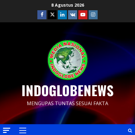
Skip
8 Agustus 2026
to
Facebook
Twitter
Linkedin
VK
Youtube
Instagram
content
INDOGLOBENEWS
MENGUPAS TUNTAS SESUAI FAKTA
Primary