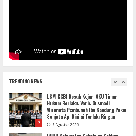
6 Agustus 2026
5
Gaungkan Semangat Kemerdekaan
Lewat Turnamen Catur Antar-OPD di
Sergai
7 Agustus 2026
1
LSM-KCBI Desak Kejari OKU Timur
Hukum Berlaku, Vonis Gusmadi
Wiranata Pembunuh Ibu Kandung Pakai
Senjata Api Dinilai Terlalu Ringan
TRENDING NEWS
2
7 Agustus 2026
DPRD Kabupaten Sukabumi Sahkan
Perda Disabilitas dan Sepakati
Perubahan KUA-PPAS 2026 dalam
Rapat Paripurna Ke-13
3
7 Agustus 2026