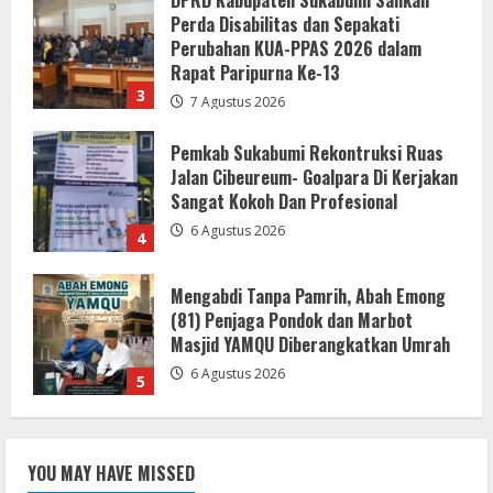
Pemkab Sukabumi Rekontruksi Ruas
Jalan Cibeureum- Goalpara Di Kerjakan
Sangat Kokoh Dan Profesional
6 Agustus 2026
4
Mengabdi Tanpa Pamrih, Abah Emong
(81) Penjaga Pondok dan Marbot
Masjid YAMQU Diberangkatkan Umrah
6 Agustus 2026
5
Gaungkan Semangat Kemerdekaan
Lewat Turnamen Catur Antar-OPD di
Sergai
7 Agustus 2026
1
LSM-KCBI Desak Kejari OKU Timur
Hukum Berlaku, Vonis Gusmadi
YOU MAY HAVE MISSED
Wiranata Pembunuh Ibu Kandung Pakai