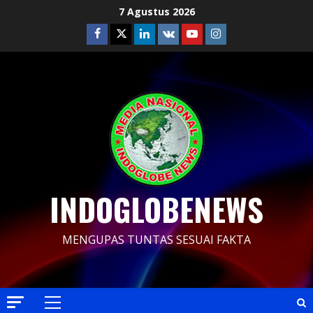
Skip
7 Agustus 2026
to
Facebook
Twitter
Linkedin
VK
Youtube
Instagram
content
INDOGLOBENEWS
MENGUPAS TUNTAS SESUAI FAKTA
Primary