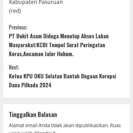
Kabupaten Pasuruan
(red)
C
Previous:
PT Bukit Asam Diduga Menutup Akses Lahan
o
Masyarakat:KCBI Tempel Surat Peringatan
n
Keras,Ancaman Jalur Hukum.
t
Next:
i
Ketua KPU OKU Selatan Bantah Dugaan Korupsi
Dana Pilkada 2024
n
u
e
Tinggalkan Balasan
R
Alamat email Anda tidak akan dipublikasikan.
Ruas