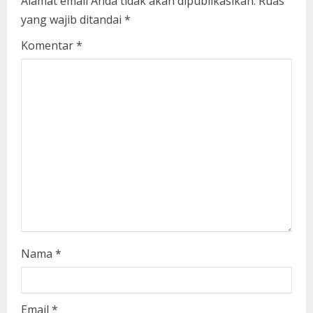
Alamat email Anda tidak akan dipublikasikan.
Ruas
yang wajib ditandai
*
R
Komentar
*
e
a
d
i
n
g
Nama
*
Email
*