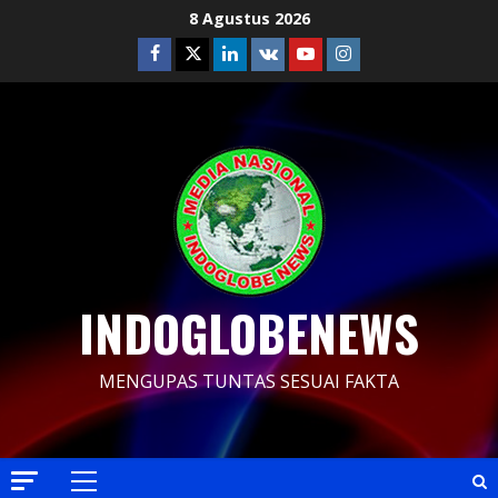
Skip
8 Agustus 2026
to
Facebook
Twitter
Linkedin
VK
Youtube
Instagram
content
INDOGLOBENEWS
MENGUPAS TUNTAS SESUAI FAKTA
Primary