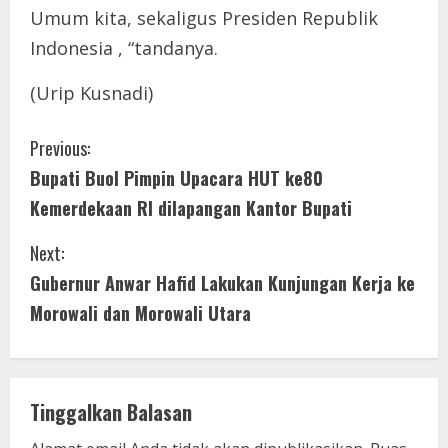
Umum kita, sekaligus Presiden Republik
Indonesia , “tandanya.
(Urip Kusnadi)
C
Previous:
Bupati Buol Pimpin Upacara HUT ke80
o
Kemerdekaan RI dilapangan Kantor Bupati
n
Next:
t
Gubernur Anwar Hafid Lakukan Kunjungan Kerja ke
i
Morowali dan Morowali Utara
n
u
Tinggalkan Balasan
e