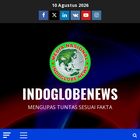
Skip
10 Agustus 2026
to
Facebook
Twitter
Linkedin
VK
Youtube
Instagram
content
INDOGLOBENEWS
MENGUPAS TUNTAS SESUAI FAKTA
Primary