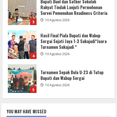
Hasil Final Piala Bupati dan Wabup
Sergai Sejati Jaya 1-3 Sukajadi*Juara
Turnamen Sukajadi *
10 Agustus 2026
4
Turnamen Sepak Bola U-23 di Tutup
Bupati dan Wabup Sergai
10 Agustus 2026
5
20,4 Ton Kopi Java Halu KBB Tembus 4
Negara, Dilepas Bupati Jeje
10 Agustus 2026
1
HUT ke-9 RSUD Cikalongwetan, Bupati
Jeje: Perkuat Disiplin dan Wujudkan
YOU MAY HAVE MISSED
Pelayanan Humanis