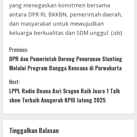
yang menegaskan komitmen bersama
antara DPR RI, BKKBN, pemerintah daerah,
dan masyarakat untuk mewujudkan
keluarga berkualitas dan SDM unggul. (
ids
)
C
Previous:
DPR dan Pemerintah Dorong Penurunan Stunting
o
Melalui Program Bangga Kencana di Purwakarta
n
Next:
t
LPPL Radio Buana Asri Sragen Raih Juara 1 Talk
i
show Terbaik Anugerah KPID Jateng 2025
n
u
Tinggalkan Balasan