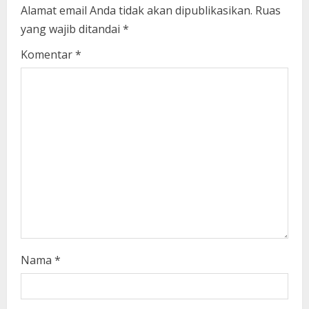
e
Alamat email Anda tidak akan dipublikasikan.
Ruas
yang wajib ditandai
*
R
Komentar
*
e
a
d
i
n
g
Nama
*