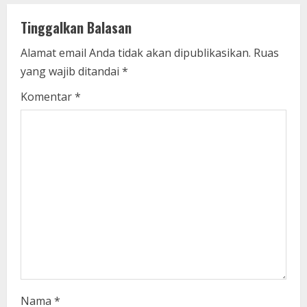
u
e
Tinggalkan Balasan
R
Alamat email Anda tidak akan dipublikasikan.
Ruas
yang wajib ditandai
*
e
Komentar
*
a
d
i
n
g
Nama
*