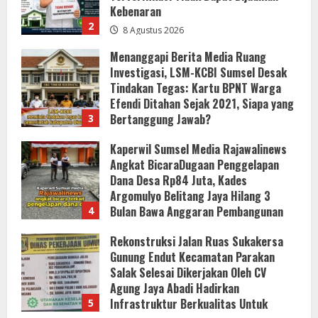
Efendi Ditahan Sejak 2021, Siapa yang
Bertanggung Jawab?
3
8 Agustus 2026
Kaperwil Sumsel Media Rajawalinews
Angkat BicaraDugaan Penggelapan
Dana Desa Rp84 Juta, Kades
Argomulyo Belitang Jaya Hilang 3
Bulan Bawa Anggaran Pembangunan
4
8 Agustus 2026
Rekonstruksi Jalan Ruas Sukakersa
Gunung Endut Kecamatan Parakan
Salak Selesai Dikerjakan Oleh CV
Agung Jaya Abadi Hadirkan
Infrastruktur Berkualitas Untuk
5
Masyarakat
KLARIFIKASI DAN EDUKASI
8 Agustus 2026
PUBLIKInformasi Yang Belum
Terverifikasi Tidak Dapat Dijadikan
Kebenaran
1
8 Agustus 2026