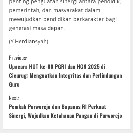
penting penguatan sinergi antara pendidik,
pemerintah, dan masyarakat dalam
mewujudkan pendidikan berkarakter bagi
generasi masa depan.
(Y.Herdiansyah)
C
Previous:
Upacara HUT ke-80 PGRI dan HGN 2025 di
o
Cicurug: Menguatkan Integritas dan Perlindungan
n
Guru
t
Next:
i
Pemkab Purworejo dan Bapanas RI Perkuat
Sinergi, Wujudkan Ketahanan Pangan di Purworejo
n