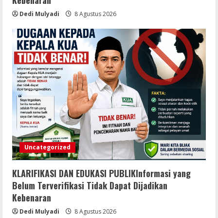
Kebenaran
Salak Selesai Dikerjakan Oleh CV
Agung Jaya Abadi Hadirkan
Dedi Mulyadi
8 Agustus 2026
Infrastruktur Berkualitas Untuk
5
Masyarakat
8 Agustus 2026
Uncategorized
KLARIFIKASI DAN EDUKASI PUBLIKInformasi yang
Belum Terverifikasi Tidak Dapat Dijadikan
Kebenaran
Dedi Mulyadi
8 Agustus 2026