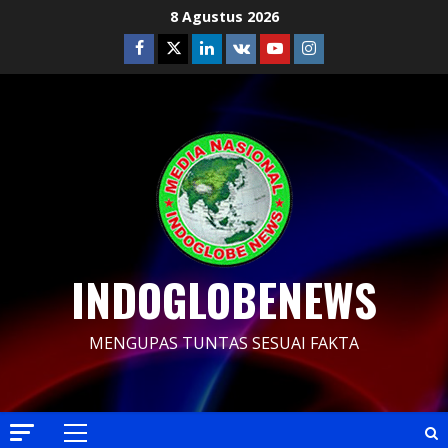
Skip
8 Agustus 2026
to
Facebook
Twitter
Linkedin
VK
Youtube
Instagram
content
INDOGLOBENEWS
MENGUPAS TUNTAS SESUAI FAKTA
Primary