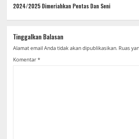
o
2024/2025 Dimeriahkan Pentas Dan Seni
n
t
Tinggalkan Balasan
i
Alamat email Anda tidak akan dipublikasikan.
Ruas yan
n
Komentar
*
u
e
R
e
a
d