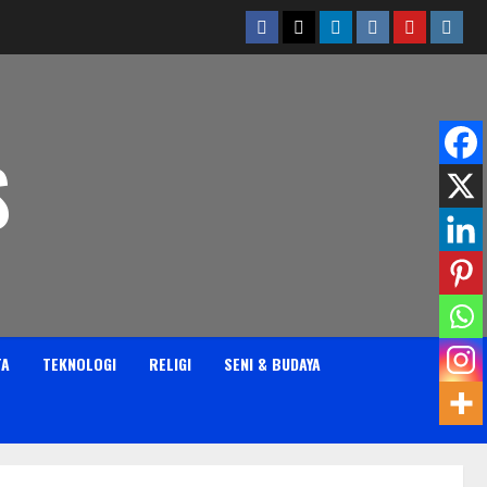
Facebook
Twitter
Linkedin
VK
Youtube
Insta
S
TA
TEKNOLOGI
RELIGI
SENI & BUDAYA