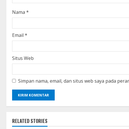
i
Nama
*
n
g
Email
*
Situs Web
Simpan nama, email, dan situs web saya pada pera
RELATED STORIES