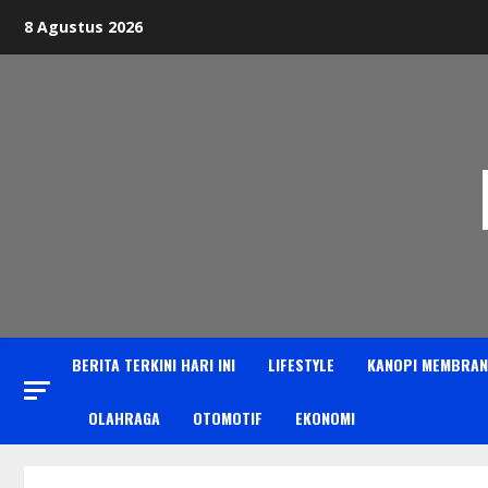
Skip
8 Agustus 2026
to
content
BERITA TERKINI HARI INI
LIFESTYLE
KANOPI MEMBRAN
OLAHRAGA
OTOMOTIF
EKONOMI