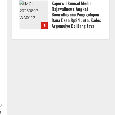
Kaperwil Sumsel Media
Jawab?
Rajawalinews Angkat
8 Agustus 2026
BicaraDugaan Penggelapan
Dana Desa Rp84 Juta, Kades
Argomulyo Belitang Jaya
5
Hilang 3 Bulan Bawa
Anggaran Pembangunan
8 Agustus 2026
:
a