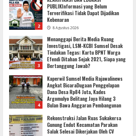
Investigasi, LSM-KCBI Sumsel Desak
Tindakan Tegas: Kartu BPNT Warga
Efendi Ditahan Sejak 2021, Siapa yang
Bertanggung Jawab?
3
8 Agustus 2026
Kaperwil Sumsel Media Rajawalinews
Angkat BicaraDugaan Penggelapan
Dana Desa Rp84 Juta, Kades
Argomulyo Belitang Jaya Hilang 3
Bulan Bawa Anggaran Pembangunan
4
8 Agustus 2026
Rekonstruksi Jalan Ruas Sukakersa
Gunung Endut Kecamatan Parakan
Salak Selesai Dikerjakan Oleh CV
Agung Jaya Abadi Hadirkan
Infrastruktur Berkualitas Untuk
5
Masyarakat
KLARIFIKASI DAN EDUKASI
8 Agustus 2026
PUBLIKInformasi Yang Belum
Terverifikasi Tidak Dapat Dijadikan