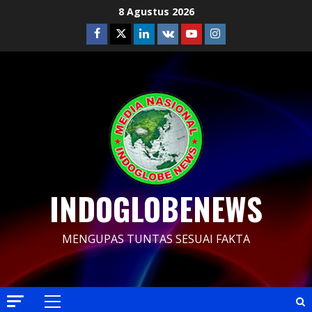
Skip
8 Agustus 2026
to
Facebook
Twitter
Linkedin
VK
Youtube
Instagram
content
INDOGLOBENEWS
MENGUPAS TUNTAS SESUAI FAKTA
Primary