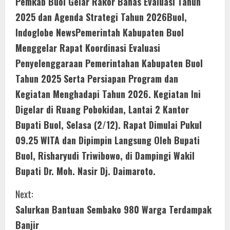
Pemkab Buol Gelar Rakor Bahas Evaluasi Tahun
o
2025 dan Agenda Strategi Tahun 2026Buol,
n
Indoglobe NewsPemerintah Kabupaten Buol
Menggelar Rapat Koordinasi Evaluasi
t
Penyelenggaraan Pemerintahan Kabupaten Buol
i
Tahun 2025 Serta Persiapan Program dan
n
Kegiatan Menghadapi Tahun 2026. Kegiatan Ini
Digelar di Ruang Pobokidan, Lantai 2 Kantor
u
Bupati Buol, Selasa (2/12). Rapat Dimulai Pukul
e
09.25 WITA dan Dipimpin Langsung Oleh Bupati
Buol, Risharyudi Triwibowo, di Dampingi Wakil
R
Bupati Dr. Moh. Nasir Dj. Daimaroto.
e
Next:
a
Salurkan Bantuan Sembako 980 Warga Terdampak
d
Banjir