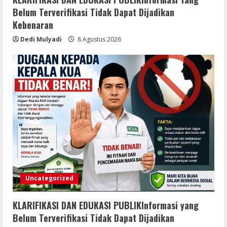
Rekonstruksi Jalan Ruas Sukakersa
Belum Terverifikasi Tidak Dapat Dijadikan
Gunung Endut Kecamatan Parakan
Kebenaran
Salak Selesai Dikerjakan Oleh CV
Agung Jaya Abadi Hadirkan
Dedi Mulyadi
8 Agustus 2026
Infrastruktur Berkualitas Untuk
5
Masyarakat
8 Agustus 2026
Uncategorized
KLARIFIKASI DAN EDUKASI PUBLIKInformasi yang
Belum Terverifikasi Tidak Dapat Dijadikan