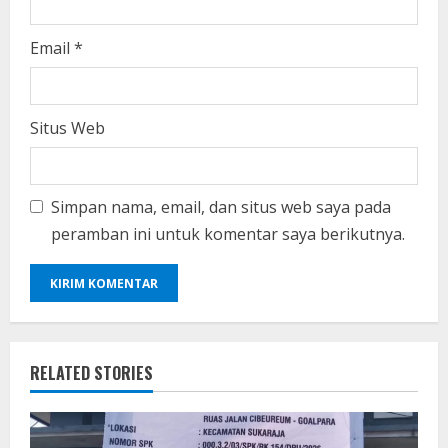
Email
*
Situs Web
Simpan nama, email, dan situs web saya pada
peramban ini untuk komentar saya berikutnya.
RELATED STORIES