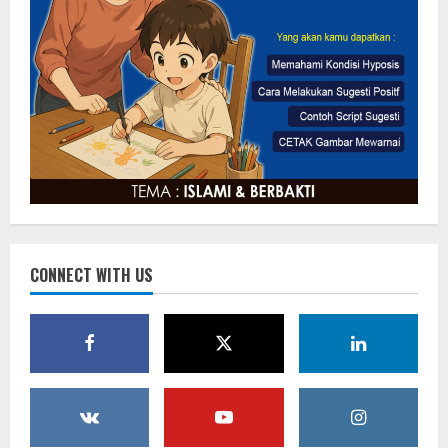
Mengabdi Tanpa Pamrih, Abah Emong
(81) Penjaga Pondok dan Marbot
Masjid YAMQU Diberangkatkan Umrah
6 Agustus 2026
2
TANGKAP OKNUM IS PREMAN YANG
MENGAKU DARI PT LKA, MENGANCAM
MEDIA DAN LEMBAGA SERTA BERUPAYA
MELAKUKAN SUAP!
CONNECT WITH US
3
6 Agustus 2026
Bupati Buol dan Wakil Bupati Hadiri
Peringatan Maulid Arbain ke-7 di
Masjid Agung At-Tafakur
6 Agustus 2026
4