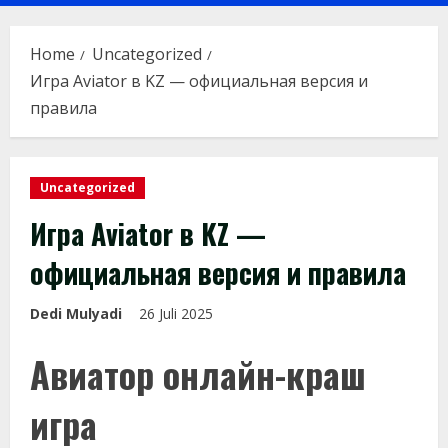
Menu
Home
Uncategorized
Игра Aviator в KZ — официальная версия и
правила
Uncategorized
Игра Aviator в KZ —
официальная версия и правила
Dedi Mulyadi
26 Juli 2025
Авиатор онлайн-краш
игра