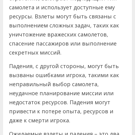
самолета и использует доступные ему
ресурсы. Взлеты могут быть связаны с
выполнением сложных задач, таких как
уничтожение вражеских самолетов,
спасение пассажиров или выполнение
секретных миссий.
Падения, с другой стороны, могут быть
вызваны ошибками игрока, такими как
неправильный выбор самолета,
неудачное планирование миссии или
недостаток ресурсов. Падения могут
привести к потере опыта, ресурсов и
даже к смерти игрока.
Ожидаемые взлеты и падения – это два