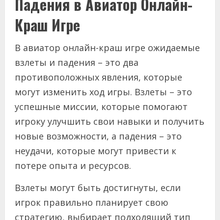
Падения в Авиатор Онлайн-
Краш Игре
В авиатор онлайн-краш игре ожидаемые
взлеты и падения – это два
противоположных явления, которые
могут изменить ход игры. Взлеты – это
успешные миссии, которые помогают
игроку улучшить свои навыки и получить
новые возможности, а падения – это
неудачи, которые могут привести к
потере опыта и ресурсов.
Взлеты могут быть достигнуты, если
игрок правильно планирует свою
стратегию, выбирает подходящий тип