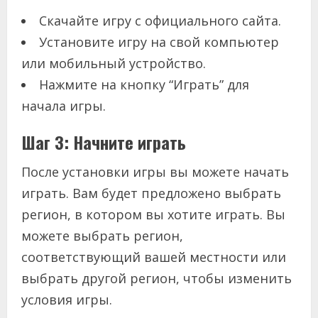
Скачайте игру с официального сайта.
Установите игру на свой компьютер
или мобильный устройство.
Нажмите на кнопку “Играть” для
начала игры.
Шаг 3: Начните играть
После установки игры вы можете начать
играть. Вам будет предложено выбрать
регион, в котором вы хотите играть. Вы
можете выбрать регион,
соответствующий вашей местности или
выбрать другой регион, чтобы изменить
условия игры.