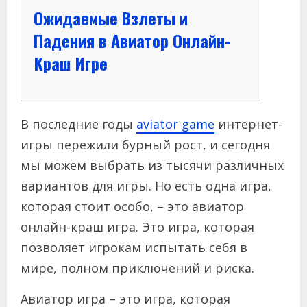
Ожидаемые Взлеты и
Падения в Авиатор Онлайн-
Краш Игре
В последние годы
aviator game
интернет-
игры пережили бурный рост, и сегодня
мы можем выбрать из тысячи различных
вариантов для игры. Но есть одна игра,
которая стоит особо, – это авиатор
онлайн-краш игра. Это игра, которая
позволяет игрокам испытать себя в
мире, полном приключений и риска.
Авиатор игра – это игра, которая