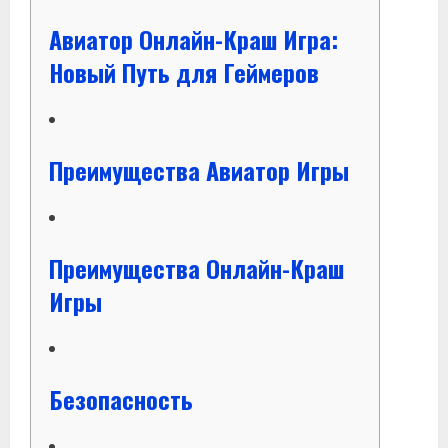
Авиатор Онлайн-Краш Игра:
Новый Путь для Геймеров
Преимущества Авиатор Игры
Преимущества Онлайн-Краш
Игры
Безопасность