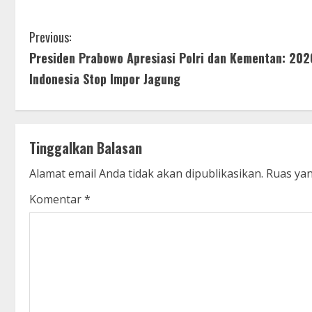
C
Previous:
Presiden Prabowo Apresiasi Polri dan Kementan: 202
o
Indonesia Stop Impor Jagung
n
t
Tinggalkan Balasan
i
Alamat email Anda tidak akan dipublikasikan.
Ruas yan
n
Komentar
*
u
e
R
e