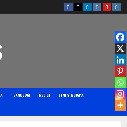
Facebook
Twitter
Linkedin
VK
Youtube
Insta
S
TA
TEKNOLOGI
RELIGI
SENI & BUDAYA