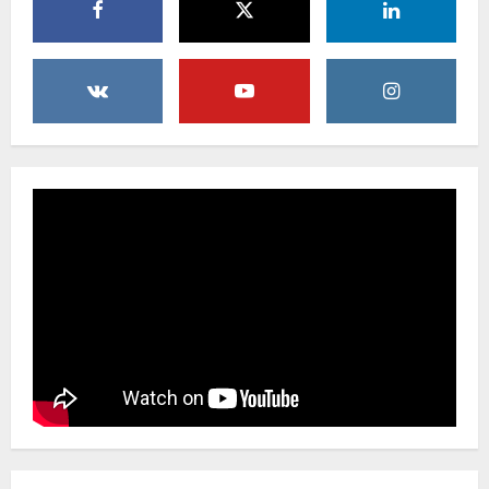
Bupati Buol dan Wakil Bupati Hadiri
Peringatan Maulid Arbain ke-7 di
Masjid Agung At-Tafakur
6 Agustus 2026
4
Pemkab Sergai Bersama Anggota DPR
RI Perkuat Daya Saing UMKM Lewat
Literasi Sadar Halal
6 Agustus 2026
5
Pemkab Sukabumi Rekontruksi Ruas
Jalan Cibeureum- Goalpara Di Kerjakan
Sangat Kokoh Dan Profesional
6 Agustus 2026
1
Mengabdi Tanpa Pamrih, Abah Emong
(81) Penjaga Pondok dan Marbot
Masjid YAMQU Diberangkatkan Umrah