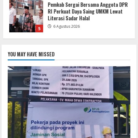
Pemkab Sukabumi Rekontruksi Ruas
Jalan Cibeureum- Goalpara Di Kerjakan
Sangat Kokoh Dan Profesional
6 Agustus 2026
1
Mengabdi Tanpa Pamrih, Abah Emong
(81) Penjaga Pondok dan Marbot
YOU MAY HAVE MISSED
Masjid YAMQU Diberangkatkan Umrah
6 Agustus 2026
2
TANGKAP OKNUM IS PREMAN YANG
MENGAKU DARI PT LKA, MENGANCAM
MEDIA DAN LEMBAGA SERTA BERUPAYA
MELAKUKAN SUAP!
3
6 Agustus 2026
Bupati Buol dan Wakil Bupati Hadiri
Peringatan Maulid Arbain ke-7 di