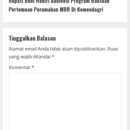
i
Bupati Buol Hadiri Audiensi Program Bantuan
Pertemuan Perumahan MBR Di Kemendagri
n
u
e
Tinggalkan Balasan
R
Alamat email Anda tidak akan dipublikasikan.
Ruas
yang wajib ditandai
*
e
Komentar
*
a
d
i
n
g