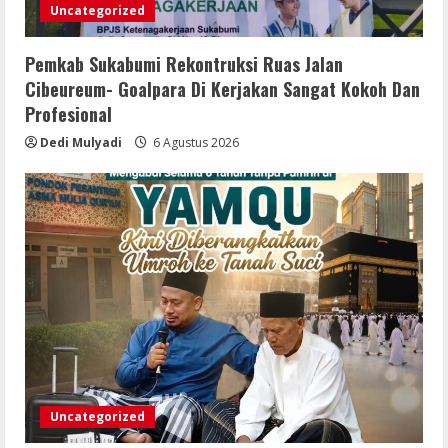
Masjid Agung At-Tafakur
Uncategorized
6 Agustus 2026
4
Pemkab Sukabumi Rekontruksi Ruas Jalan
Pemkab Sergai Bersama Anggota DPR
Cibeureum- Goalpara Di Kerjakan Sangat Kokoh Dan
RI Perkuat Daya Saing UMKM Lewat
Profesional
Literasi Sadar Halal
Dedi Mulyadi
6 Agustus 2026
6 Agustus 2026
5
Uncategorized