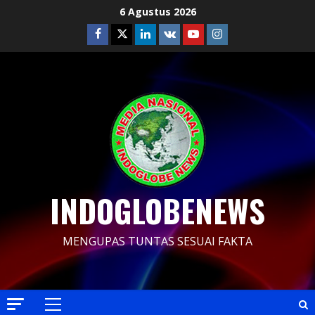
Skip
6 Agustus 2026
to
Facebook
Twitter
Linkedin
VK
Youtube
Instagram
content
INDOGLOBENEWS
MENGUPAS TUNTAS SESUAI FAKTA
Primary