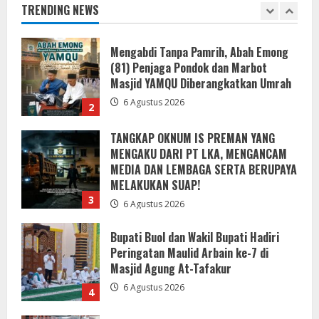
TRENDING NEWS
6 Agustus 2026
2
TANGKAP OKNUM IS PREMAN YANG
MENGAKU DARI PT LKA, MENGANCAM
MEDIA DAN LEMBAGA SERTA BERUPAYA
MELAKUKAN SUAP!
3
6 Agustus 2026
Bupati Buol dan Wakil Bupati Hadiri
Peringatan Maulid Arbain ke-7 di
Masjid Agung At-Tafakur
6 Agustus 2026
4
Pemkab Sergai Bersama Anggota DPR
RI Perkuat Daya Saing UMKM Lewat
Literasi Sadar Halal
6 Agustus 2026
5