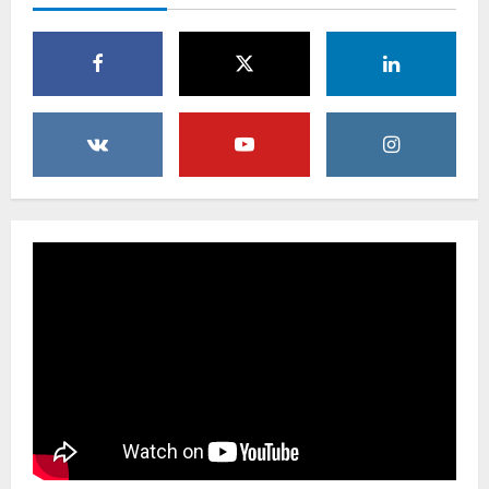
Akbar Dev Pimpin PPP Sergai
9 Agustus 2026
4
Reuni Akbar 2026Sendok, seniman
Glodok, ALL GENDRE Bersama Para
Artis Pencipta Lagu Serta Musisi
Ternama Indonesia
5
9 Agustus 2026
Hasil Final Piala Bupati dan Wabup
Sergai Sejati Jaya 1-3 Sukajadi*Juara
Turnamen Sukajadi *
10 Agustus 2026
1