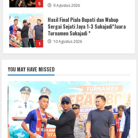
5
9 Agustus 2026
Hasil Final Piala Bupati dan Wabup
Sergai Sejati Jaya 1-3 Sukajadi*Juara
Turnamen Sukajadi *
10 Agustus 2026
1
Turnamen Sepak Bola U-23 di Tutup
YOU MAY HAVE MISSED
Bupati dan Wabup Sergai
10 Agustus 2026
2
Semarakkan HUT RI ke-81, Pemkab
Buol Canangkan Gerakan Pembagian
Bendera Merah Putih Tahun 2026
10 Agustus 2026
3