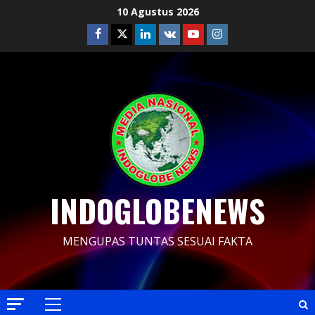
Skip
10 Agustus 2026
to
Facebook
Twitter
Linkedin
VK
Youtube
Instagram
content
INDOGLOBENEWS
MENGUPAS TUNTAS SESUAI FAKTA
Primary