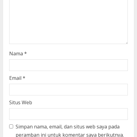
n
g
Nama
*
Email
*
Situs Web
Simpan nama, email, dan situs web saya pada
peramban ini untuk komentar saya berikutnya.