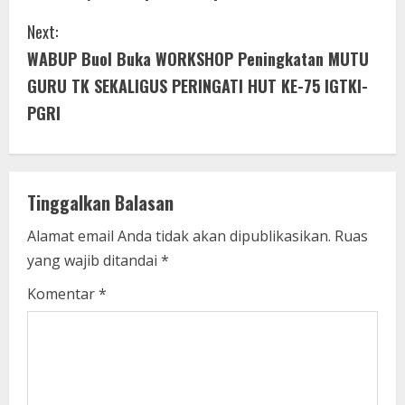
n
Next:
t
WABUP Buol Buka WORKSHOP Peningkatan MUTU
i
GURU TK SEKALIGUS PERINGATI HUT KE-75 IGTKI-
PGRI
n
u
e
Tinggalkan Balasan
R
Alamat email Anda tidak akan dipublikasikan.
Ruas
yang wajib ditandai
*
e
Komentar
*
a
d
i