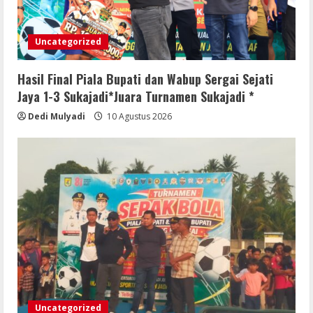
Akbar Dev Pimpin PPP Sergai
9 Agustus 2026
Uncategorized
4
Hasil Final Piala Bupati dan Wabup Sergai Sejati
Reuni Akbar 2026Sendok, seniman
Jaya 1-3 Sukajadi*Juara Turnamen Sukajadi *
Glodok, ALL GENDRE Bersama Para
Dedi Mulyadi
10 Agustus 2026
Artis Pencipta Lagu Serta Musisi
Ternama Indonesia
5
9 Agustus 2026
Uncategorized