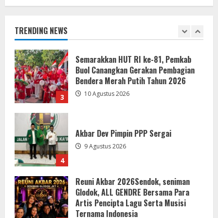
Turnamen Sepak Bola U-23 di Tutup
Bupati dan Wabup Sergai
10 Agustus 2026
TRENDING NEWS
2
Semarakkan HUT RI ke-81, Pemkab
Buol Canangkan Gerakan Pembagian
Bendera Merah Putih Tahun 2026
10 Agustus 2026
3
Akbar Dev Pimpin PPP Sergai
9 Agustus 2026
4
Reuni Akbar 2026Sendok, seniman
Glodok, ALL GENDRE Bersama Para
Artis Pencipta Lagu Serta Musisi
Ternama Indonesia