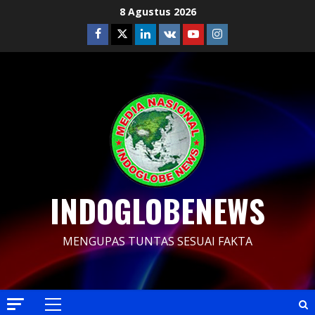
Skip
8 Agustus 2026
to
Facebook
Twitter
Linkedin
VK
Youtube
Instagram
content
INDOGLOBENEWS
MENGUPAS TUNTAS SESUAI FAKTA
Primary