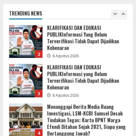
Terverifikasi Tidak Dapat Dijadikan
Kebenaran
TRENDING NEWS
2
8 Agustus 2026
KLARIFIKASI DAN EDUKASI
PUBLIKInformasi yang Belum
Terverifikasi Tidak Dapat Dijadikan
Kebenaran
3
8 Agustus 2026
Menanggapi Berita Media Ruang
Investigasi, LSM-KCBI Sumsel Desak
Tindakan Tegas: Kartu BPNT Warga
Efendi Ditahan Sejak 2021, Siapa yang
Bertanggung Jawab?
4
8 Agustus 2026
Kaperwil Sumsel Media Rajawalinews
Angkat BicaraDugaan Penggelapan
Dana Desa Rp84 Juta, Kades
Argomulyo Belitang Jaya Hilang 3
Bulan Bawa Anggaran Pembangunan
5