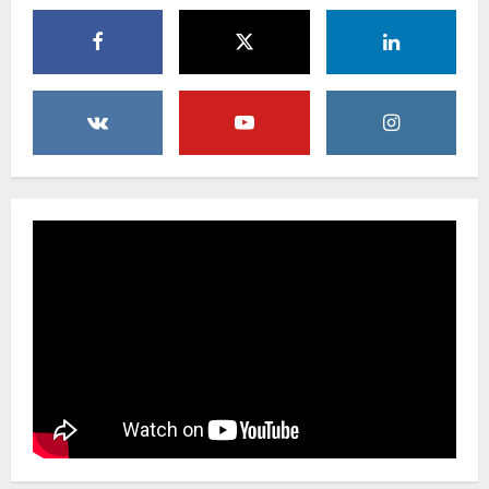
Menanggapi Berita Media Ruang
Investigasi, LSM-KCBI Sumsel Desak
Tindakan Tegas: Kartu BPNT Warga
Efendi Ditahan Sejak 2021, Siapa yang
Bertanggung Jawab?
4
8 Agustus 2026
Kaperwil Sumsel Media Rajawalinews
Angkat BicaraDugaan Penggelapan
Dana Desa Rp84 Juta, Kades
Argomulyo Belitang Jaya Hilang 3
Bulan Bawa Anggaran Pembangunan
5
8 Agustus 2026
Bupati Buol Resmi Buka Muscab III
Partai PPP di Hotel Sri Utami Kulango.
8 Agustus 2026
1
KLARIFIKASI DAN EDUKASI
PUBLIKInformasi Yang Belum