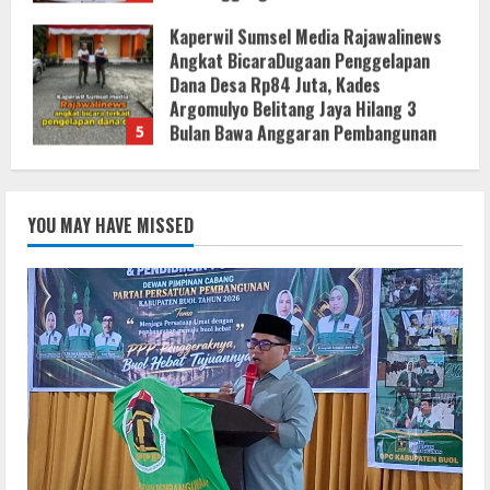
8 Agustus 2026
Bupati Buol Resmi Buka Muscab III
Partai PPP di Hotel Sri Utami Kulango.
8 Agustus 2026
1
KLARIFIKASI DAN EDUKASI
PUBLIKInformasi Yang Belum
YOU MAY HAVE MISSED
Terverifikasi Tidak Dapat Dijadikan
Kebenaran
2
8 Agustus 2026
KLARIFIKASI DAN EDUKASI
PUBLIKInformasi yang Belum
Terverifikasi Tidak Dapat Dijadikan
Kebenaran
3
8 Agustus 2026
Menanggapi Berita Media Ruang
Investigasi, LSM-KCBI Sumsel Desak