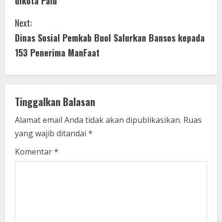
dikota Palu
t
Next:
i
Dinas Sosial Pemkab Buol Salurkan Bansos kepada
153 Penerima ManFaat
n
u
e
Tinggalkan Balasan
R
Alamat email Anda tidak akan dipublikasikan.
Ruas
yang wajib ditandai
*
e
Komentar
*
a
d
i