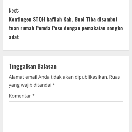
t
Next:
i
Kontingen STQH kafilah Kab. Buol Tiba disambut
tuan rumah Pemda Poso dengan pemakaian songko
n
adat
u
e
Tinggalkan Balasan
R
Alamat email Anda tidak akan dipublikasikan.
Ruas
e
yang wajib ditandai
*
a
Komentar
*
d
i