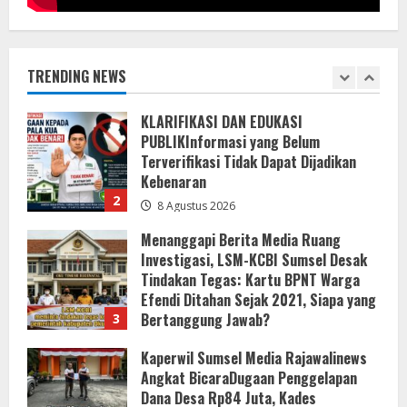
KLARIFIKASI DAN EDUKASI
PUBLIKInformasi yang Belum
Terverifikasi Tidak Dapat Dijadikan
Kebenaran
TRENDING NEWS
2
8 Agustus 2026
Menanggapi Berita Media Ruang
Investigasi, LSM-KCBI Sumsel Desak
Tindakan Tegas: Kartu BPNT Warga
Efendi Ditahan Sejak 2021, Siapa yang
Bertanggung Jawab?
3
8 Agustus 2026
Kaperwil Sumsel Media Rajawalinews
Angkat BicaraDugaan Penggelapan
Dana Desa Rp84 Juta, Kades
Argomulyo Belitang Jaya Hilang 3
Bulan Bawa Anggaran Pembangunan
4
8 Agustus 2026
Rekonstruksi Jalan Ruas Sukakersa
Gunung Endut Kecamatan Parakan
Salak Selesai Dikerjakan Oleh CV