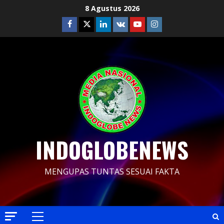
Skip
8 Agustus 2026
to
Facebook
Twitter
Linkedin
VK
Youtube
Instagram
content
INDOGLOBENEWS
MENGUPAS TUNTAS SESUAI FAKTA
Primary