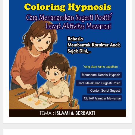
KLARIFIKASI DAN EDUKASI
PUBLIKInformasi yang Belum
Terverifikasi Tidak Dapat Dijadikan
Kebenaran
2
8 Agustus 2026
Menanggapi Berita Media Ruang
Investigasi, LSM-KCBI Sumsel Desak
Tindakan Tegas: Kartu BPNT Warga
Efendi Ditahan Sejak 2021, Siapa yang