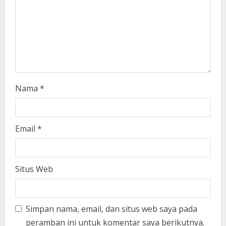
n
g
Nama
*
Email
*
Situs Web
Simpan nama, email, dan situs web saya pada
peramban ini untuk komentar saya berikutnya.