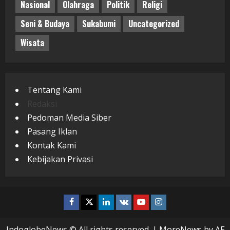
Nasional
Olahraga
Politik
Religi
Seni & Budaya
Sukabumi
Uncategorized
Wisata
Tentang Kami
Redaksi
Pedoman Media Siber
Pasang Iklan
Kontak Kami
Kebijakan Privasi
Facebook
Twitter
Linkedin
VK
Youtube
Instagram
IndoglobeNews © All rights reserved.
|
MoreNews
by AF