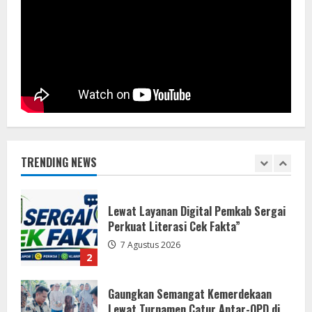
Bupati dan Wakil Bupati Buol Pimpin
Rapat Evaluasi dan Pedoman MCSP
2026
7 Agustus 2026
1
Lewat Layanan Digital Pemkab Sergai
Perkuat Literasi Cek Fakta”
7 Agustus 2026
TRENDING NEWS
2
Gaungkan Semangat Kemerdekaan
Lewat Turnamen Catur Antar-OPD di
Sergai
7 Agustus 2026
3
LSM-KCBI Desak Kejari OKU Timur
Hukum Berlaku, Vonis Gusmadi