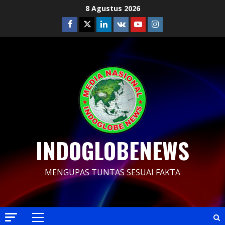
Skip
8 Agustus 2026
to
Facebook
Twitter
Linkedin
VK
Youtube
Instagram
content
INDOGLOBENEWS
MENGUPAS TUNTAS SESUAI FAKTA
Primary