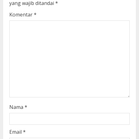
yang wajib ditandai
*
e
Komentar
*
a
d
i
n
g
Nama
*
Email
*