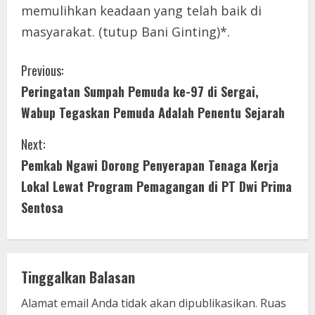
memulihkan keadaan yang telah baik di
masyarakat. (tutup Bani Ginting)*.
C
Previous:
Peringatan Sumpah Pemuda ke-97 di Sergai,
o
Wabup Tegaskan Pemuda Adalah Penentu Sejarah
n
Next:
t
Pemkab Ngawi Dorong Penyerapan Tenaga Kerja
i
Lokal Lewat Program Pemagangan di PT Dwi Prima
Sentosa
n
u
e
Tinggalkan Balasan
R
Alamat email Anda tidak akan dipublikasikan.
Ruas