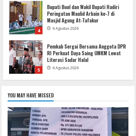
Pemkab Sergai Bersama Anggota DPR
RI Perkuat Daya Saing UMKM Lewat
Literasi Sadar Halal
6 Agustus 2026
5
Pemkab Sukabumi Rekontruksi Ruas
Jalan Cibeureum- Goalpara Di Kerjakan
Sangat Kokoh Dan Profesional
6 Agustus 2026
1
Mengabdi Tanpa Pamrih, Abah Emong
(81) Penjaga Pondok dan Marbot
YOU MAY HAVE MISSED
Masjid YAMQU Diberangkatkan Umrah
6 Agustus 2026
2
TANGKAP OKNUM IS PREMAN YANG
MENGAKU DARI PT LKA, MENGANCAM
MEDIA DAN LEMBAGA SERTA BERUPAYA