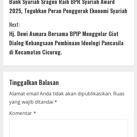
Bank Syariah Sragen Raih BPR Syariah Award
o
2025, Teguhkan Peran Penggerak Ekonomi Syariah
n
Next:
t
Hj. Dewi Asmara Bersama BPIP Menggelar Giat
i
Dialog Kebangsaan Pembinaan Ideologi Pancasila
di Kecamatan Cicurug.
n
u
e
Tinggalkan Balasan
R
Alamat email Anda tidak akan dipublikasikan.
Ruas
yang wajib ditandai
*
e
Komentar
*
a
d