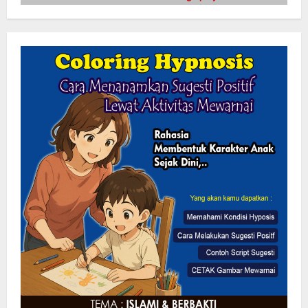
Mengabdi Tanpa Pamrih, Abah Emong
(81) Penjaga Pondok dan Marbot
Masjid YAMQU Diberangkatkan Umrah
6 Agustus 2026
2
TANGKAP OKNUM IS PREMAN YANG