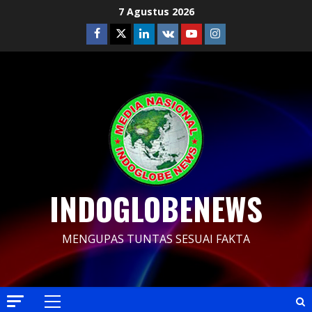
Skip
7 Agustus 2026
to
Facebook
Twitter
Linkedin
VK
Youtube
Instagram
content
INDOGLOBENEWS
MENGUPAS TUNTAS SESUAI FAKTA
Primary