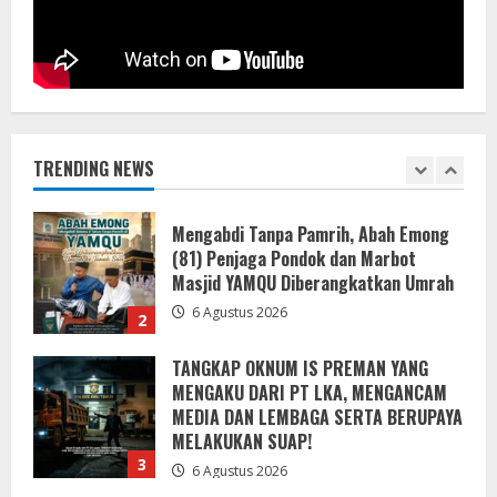
6 Agustus 2026
1
Mengabdi Tanpa Pamrih, Abah Emong
(81) Penjaga Pondok dan Marbot
Masjid YAMQU Diberangkatkan Umrah
TRENDING NEWS
6 Agustus 2026
2
TANGKAP OKNUM IS PREMAN YANG
MENGAKU DARI PT LKA, MENGANCAM
MEDIA DAN LEMBAGA SERTA BERUPAYA
MELAKUKAN SUAP!
3
6 Agustus 2026
Bupati Buol dan Wakil Bupati Hadiri
Peringatan Maulid Arbain ke-7 di
Masjid Agung At-Tafakur
6 Agustus 2026
4