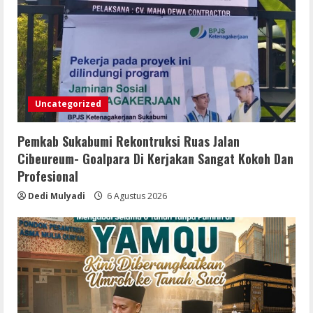
MELAKUKAN SUAP!
3
6 Agustus 2026
Bupati Buol dan Wakil Bupati Hadiri
Peringatan Maulid Arbain ke-7 di
Masjid Agung At-Tafakur
Uncategorized
6 Agustus 2026
4
Pemkab Sukabumi Rekontruksi Ruas Jalan
Pemkab Sergai Bersama Anggota DPR
Cibeureum- Goalpara Di Kerjakan Sangat Kokoh Dan
RI Perkuat Daya Saing UMKM Lewat
Profesional
Literasi Sadar Halal
Dedi Mulyadi
6 Agustus 2026
6 Agustus 2026
5