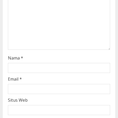
i
n
g
Nama
*
Email
*
Situs Web