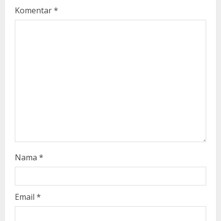
e
Komentar
*
a
d
i
n
g
Nama
*
Email
*