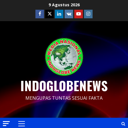
Skip
9 Agustus 2026
to
Facebook
Twitter
Linkedin
VK
Youtube
Instagram
content
INDOGLOBENEWS
MENGUPAS TUNTAS SESUAI FAKTA
Primary