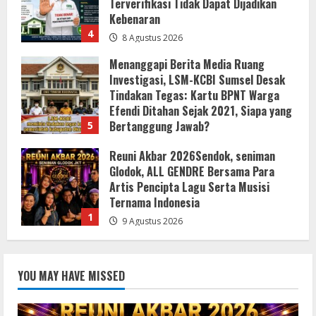
Terverifikasi Tidak Dapat Dijadikan
Kebenaran
4
8 Agustus 2026
Menanggapi Berita Media Ruang
Investigasi, LSM-KCBI Sumsel Desak
Tindakan Tegas: Kartu BPNT Warga
Efendi Ditahan Sejak 2021, Siapa yang
Bertanggung Jawab?
5
8 Agustus 2026
Reuni Akbar 2026Sendok, seniman
Glodok, ALL GENDRE Bersama Para
Artis Pencipta Lagu Serta Musisi
Ternama Indonesia
1
9 Agustus 2026
Bupati Buol Resmi Buka Muscab III
YOU MAY HAVE MISSED
Partai PPP di Hotel Sri Utami Kulango.
8 Agustus 2026
2