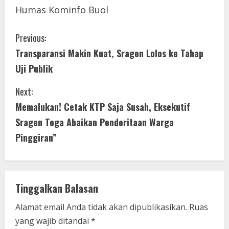
Humas Kominfo Buol
C
Previous:
Transparansi Makin Kuat, Sragen Lolos ke Tahap
o
Uji Publik
n
Next:
t
Memalukan! Cetak KTP Saja Susah, Eksekutif
i
Sragen Tega Abaikan Penderitaan Warga
Pinggiran”
n
u
e
Tinggalkan Balasan
R
Alamat email Anda tidak akan dipublikasikan.
Ruas
yang wajib ditandai
*