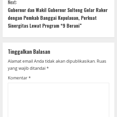
Next:
n
Gubernur dan Wakil Gubernur Sulteng Gelar Raker
u
dengan Pemkab Banggai Kepulauan, Perkuat
Sinergitas Lewat Program “9 Berani”
e
R
e
Tinggalkan Balasan
a
Alamat email Anda tidak akan dipublikasikan.
Ruas
yang wajib ditandai
*
d
Komentar
*
i
n
g