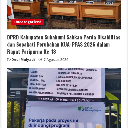
TANGKAP OKNUM IS PREMAN YANG
MENGAKU DARI PT LKA, MENGANCAM
MEDIA DAN LEMBAGA SERTA BERUPAYA
Uncategorized
MELAKUKAN SUAP!
4
6 Agustus 2026
DPRD Kabupaten Sukabumi Sahkan Perda Disabilitas
Bupati Buol dan Wakil Bupati Hadiri
dan Sepakati Perubahan KUA-PPAS 2026 dalam
Peringatan Maulid Arbain ke-7 di
Rapat Paripurna Ke-13
Masjid Agung At-Tafakur
Dedi Mulyadi
7 Agustus 2026
6 Agustus 2026
5