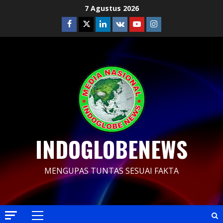
Skip
7 Agustus 2026
to
Facebook
Twitter
Linkedin
VK
Youtube
Instagram
content
INDOGLOBENEWS
MENGUPAS TUNTAS SESUAI FAKTA
Primary