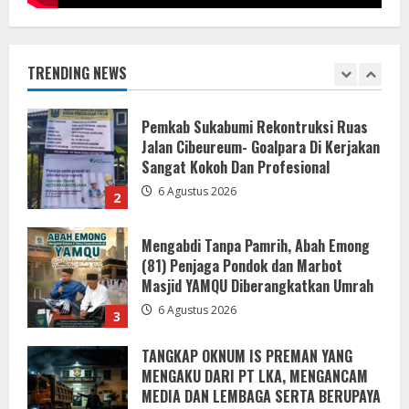
Pemkab Sukabumi Rekontruksi Ruas
Jalan Cibeureum- Goalpara Di Kerjakan
Sangat Kokoh Dan Profesional
TRENDING NEWS
6 Agustus 2026
2
Mengabdi Tanpa Pamrih, Abah Emong
(81) Penjaga Pondok dan Marbot
Masjid YAMQU Diberangkatkan Umrah
6 Agustus 2026
3
TANGKAP OKNUM IS PREMAN YANG
MENGAKU DARI PT LKA, MENGANCAM
MEDIA DAN LEMBAGA SERTA BERUPAYA
MELAKUKAN SUAP!
4
6 Agustus 2026
Bupati Buol dan Wakil Bupati Hadiri
Peringatan Maulid Arbain ke-7 di
Masjid Agung At-Tafakur