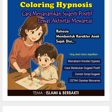
Pemkab Sukabumi Rekontruksi Ruas
Jalan Cibeureum- Goalpara Di Kerjakan
Sangat Kokoh Dan Profesional
6 Agustus 2026
2
Mengabdi Tanpa Pamrih, Abah Emong
(81) Penjaga Pondok dan Marbot
Masjid YAMQU Diberangkatkan Umrah