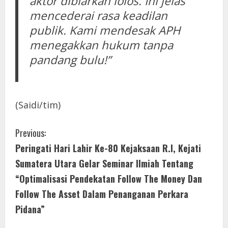
aktor dibiarkan lolos. Ini jelas
mencederai rasa keadilan
publik. Kami mendesak APH
menegakkan hukum tanpa
pandang bulu!”
(Saidi/tim)
C
Previous:
Peringati Hari Lahir Ke-80 Kejaksaan R.I, Kejati
o
Sumatera Utara Gelar Seminar Ilmiah Tentang
n
“Optimalisasi Pendekatan Follow The Money Dan
Follow The Asset Dalam Penanganan Perkara
t
Pidana”
i