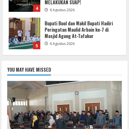
6 Agustus 2026
5
DPRD Kabupaten Sukabumi Sahkan
Perda Disabilitas dan Sepakati
Perubahan KUA-PPAS 2026 dalam
Rapat Paripurna Ke-13
1
7 Agustus 2026
Pemkab Sukabumi Rekontruksi Ruas
Jalan Cibeureum- Goalpara Di Kerjakan
YOU MAY HAVE MISSED
Sangat Kokoh Dan Profesional
6 Agustus 2026
2
Mengabdi Tanpa Pamrih, Abah Emong
(81) Penjaga Pondok dan Marbot
Masjid YAMQU Diberangkatkan Umrah
6 Agustus 2026
3