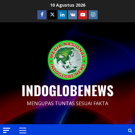
Skip
10 Agustus 2026
to
Facebook
Twitter
Linkedin
VK
Youtube
Instagram
content
INDOGLOBENEWS
MENGUPAS TUNTAS SESUAI FAKTA
Primary