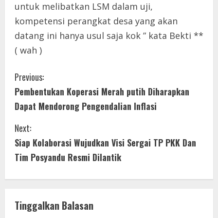
untuk melibatkan LSM dalam uji,
kompetensi perangkat desa yang akan
datang ini hanya usul saja kok ” kata Bekti **
( wah )
C
Previous:
Pembentukan Koperasi Merah putih Diharapkan
o
Dapat Mendorong Pengendalian Inflasi
n
Next:
t
Siap Kolaborasi Wujudkan Visi Sergai TP PKK Dan
i
Tim Posyandu Resmi Dilantik
n
u
Tinggalkan Balasan