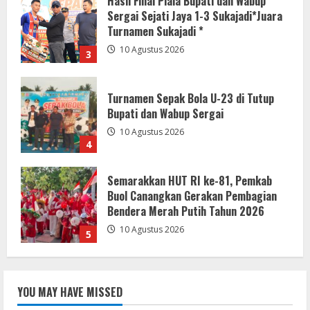
Turnamen Sepak Bola U-23 di Tutup
Bupati dan Wabup Sergai
10 Agustus 2026
4
Semarakkan HUT RI ke-81, Pemkab
Buol Canangkan Gerakan Pembagian
Bendera Merah Putih Tahun 2026
10 Agustus 2026
5
HUT ke-9 RSUD Cikalongwetan, Bupati
Jeje: Perkuat Disiplin dan Wujudkan
Pelayanan Humanis
10 Agustus 2026
1
Bupati Buol dan Satker Sekolah
Rakyat Tindak Lanjuti Permohonan
YOU MAY HAVE MISSED
Survei Pemenuhan Readiness Criteria