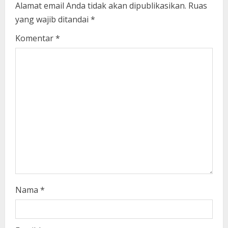
e
Alamat email Anda tidak akan dipublikasikan.
Ruas
yang wajib ditandai
*
R
Komentar
*
e
a
d
i
n
g
Nama
*