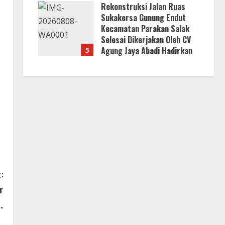
Rekonstruksi Jalan Ruas
Anggaran Pembangunan
Sukakersa Gunung Endut
8 Agustus 2026
Kecamatan Parakan Salak
Selesai Dikerjakan Oleh CV
Agung Jaya Abadi Hadirkan
5
Infrastruktur Berkualitas
Untuk Masyarakat
8 Agustus 2026
:
r
.