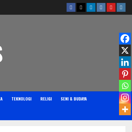
Facebook
Twitter
Linkedin
VK
Youtube
Insta
S
TA
TEKNOLOGI
RELIGI
SENI & BUDAYA