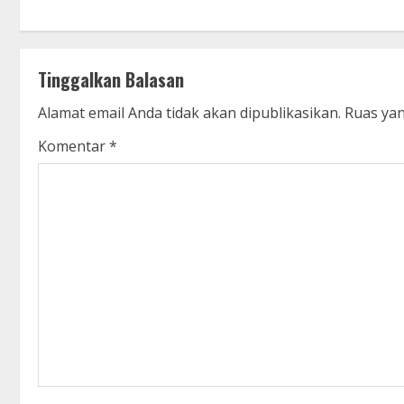
t
i
Tinggalkan Balasan
n
Alamat email Anda tidak akan dipublikasikan.
Ruas yan
u
Komentar
*
e
R
e
a
d
i