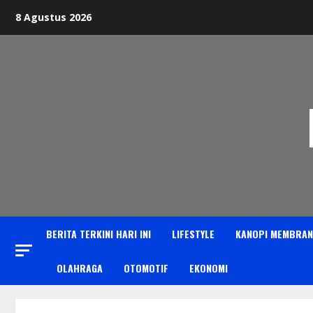
Skip
8 Agustus 2026
to
content
BERITA TERKINI HARI INI
LIFESTYLE
KANOPI MEMBRAN
OLAHRAGA
OTOMOTIF
EKONOMI