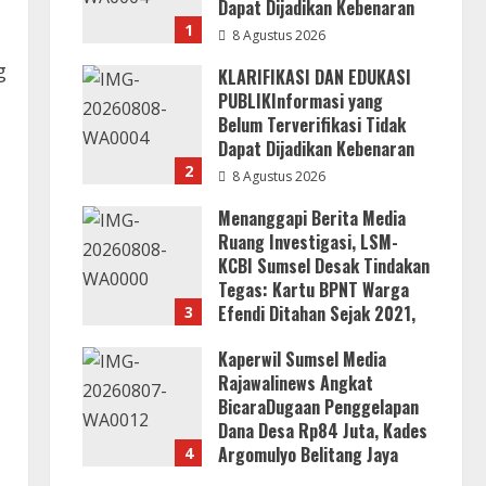
Dapat Dijadikan Kebenaran
1
8 Agustus 2026
g
KLARIFIKASI DAN EDUKASI
PUBLIKInformasi yang
Belum Terverifikasi Tidak
Dapat Dijadikan Kebenaran
2
8 Agustus 2026
Menanggapi Berita Media
Ruang Investigasi, LSM-
a
KCBI Sumsel Desak Tindakan
Tegas: Kartu BPNT Warga
Efendi Ditahan Sejak 2021,
3
Siapa yang Bertanggung
Kaperwil Sumsel Media
Jawab?
Rajawalinews Angkat
8 Agustus 2026
BicaraDugaan Penggelapan
Dana Desa Rp84 Juta, Kades
Argomulyo Belitang Jaya
4
Hilang 3 Bulan Bawa