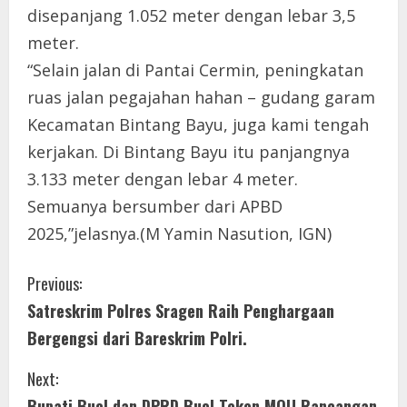
disepanjang 1.052 meter dengan lebar 3,5
meter.
“Selain jalan di Pantai Cermin, peningkatan
ruas jalan pegajahan hahan – gudang garam
Kecamatan Bintang Bayu, juga kami tengah
kerjakan. Di Bintang Bayu itu panjangnya
3.133 meter dengan lebar 4 meter.
Semuanya bersumber dari APBD
2025,”jelasnya.(M Yamin Nasution, IGN)
C
Previous:
Satreskrim Polres Sragen Raih Penghargaan
o
Bergengsi dari Bareskrim Polri.
n
Next:
t
Bupati Buol dan DPRD Buol Teken MOU Rancangan