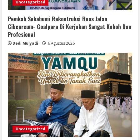
Uncategorized
6 Agustus 2026
4
Pemkab Sukabumi Rekontruksi Ruas Jalan
Pemkab Sergai Bersama Anggota DPR
Cibeureum- Goalpara Di Kerjakan Sangat Kokoh Dan
RI Perkuat Daya Saing UMKM Lewat
Profesional
Literasi Sadar Halal
Dedi Mulyadi
6 Agustus 2026
6 Agustus 2026
5
Uncategorized