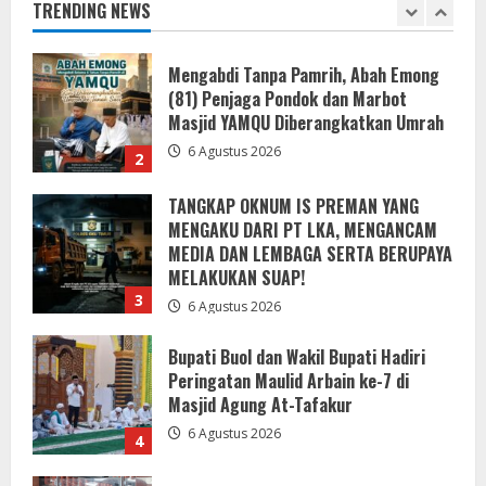
TRENDING NEWS
6 Agustus 2026
2
TANGKAP OKNUM IS PREMAN YANG
MENGAKU DARI PT LKA, MENGANCAM
MEDIA DAN LEMBAGA SERTA BERUPAYA
MELAKUKAN SUAP!
3
6 Agustus 2026
Bupati Buol dan Wakil Bupati Hadiri
Peringatan Maulid Arbain ke-7 di
Masjid Agung At-Tafakur
6 Agustus 2026
4
Pemkab Sergai Bersama Anggota DPR
RI Perkuat Daya Saing UMKM Lewat
Literasi Sadar Halal
6 Agustus 2026
5