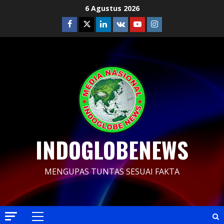
Skip
6 Agustus 2026
to
Facebook
Twitter
Linkedin
VK
Youtube
Instagram
content
INDOGLOBENEWS
MENGUPAS TUNTAS SESUAI FAKTA
Primary