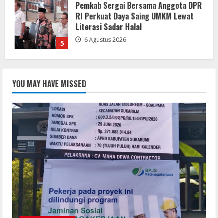
Pemkab Sukabumi Rekontruksi Ruas
Jalan Cibeureum- Goalpara Di Kerjakan
Sangat Kokoh Dan Profesional
6 Agustus 2026
1
Mengabdi Tanpa Pamrih, Abah Emong
(81) Penjaga Pondok dan Marbot
YOU MAY HAVE MISSED
Masjid YAMQU Diberangkatkan Umrah
6 Agustus 2026
2
TANGKAP OKNUM IS PREMAN YANG
MENGAKU DARI PT LKA, MENGANCAM
MEDIA DAN LEMBAGA SERTA BERUPAYA
MELAKUKAN SUAP!
3
6 Agustus 2026
Bupati Buol dan Wakil Bupati Hadiri
Peringatan Maulid Arbain ke-7 di
Masjid Agung At-Tafakur