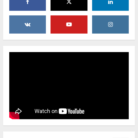
Peringatan Maulid Arbain ke-7 di
Masjid Agung At-Tafakur
6 Agustus 2026
4
Pemkab Sergai Bersama Anggota DPR
RI Perkuat Daya Saing UMKM Lewat
Literasi Sadar Halal
6 Agustus 2026
5
Pemkab Sukabumi Rekontruksi Ruas
Jalan Cibeureum- Goalpara Di Kerjakan
Sangat Kokoh Dan Profesional
6 Agustus 2026
1
Mengabdi Tanpa Pamrih, Abah Emong
(81) Penjaga Pondok dan Marbot
Masjid YAMQU Diberangkatkan Umrah