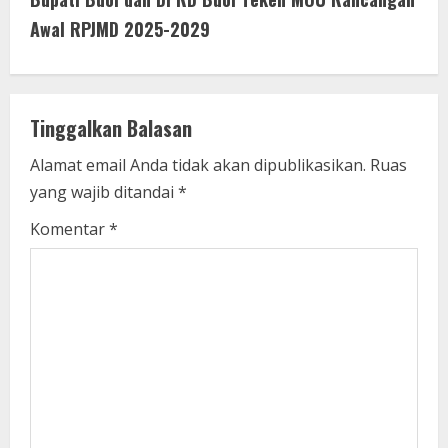
i
Awal RPJMD 2025-2029
n
u
Tinggalkan Balasan
e
Alamat email Anda tidak akan dipublikasikan.
Ruas
yang wajib ditandai
*
R
Komentar
*
e
a
d
i
n