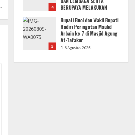
DAN LEMBAGA SERTA
.
BERUPAYA MELAKUKAN
4
SUAP!
Bupati Buol dan Wakil Bupati
6 Agustus 2026
Hadiri Peringatan Maulid
Arbain ke-7 di Masjid Agung
At-Tafakur
5
6 Agustus 2026