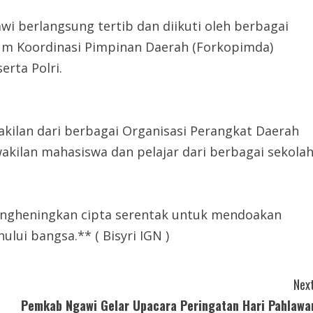
i berlangsung tertib dan diikuti oleh berbagai
um Koordinasi Pimpinan Daerah (Forkopimda)
rta Polri.
rwakilan dari berbagai Organisasi Perangkat Daerah
akilan mahasiswa dan pelajar dari berbagai sekola
engheningkan cipta serentak untuk mendoakan
ui bangsa.** ( Bisyri IGN )
Next
Pemkab Ngawi Gelar Upacara Peringatan Hari Pahlawa