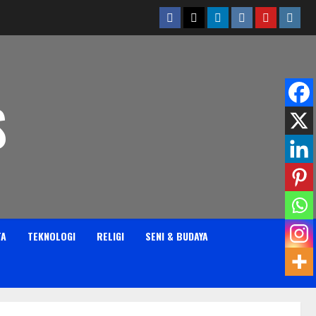
Facebook
Twitter
Linkedin
VK
Youtube
Insta
S
TA
TEKNOLOGI
RELIGI
SENI & BUDAYA