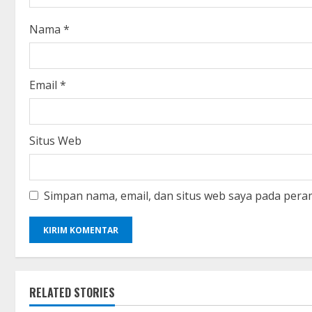
i
Nama
*
n
g
Email
*
Situs Web
Simpan nama, email, dan situs web saya pada pera
RELATED STORIES