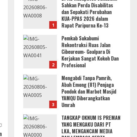
Sahkan Perda Disabilitas
dan Sepakati Perubahan
KUA-PPAS 2026 dalam
Rapat Paripurna Ke-13
1
7 Agustus 2026
Pemkab Sukabumi
Rekontruksi Ruas Jalan
Cibeureum- Goalpara Di
Kerjakan Sangat Kokoh Dan
Profesional
2
h
6 Agustus 2026
Mengabdi Tanpa Pamrih,
Abah Emong (81) Penjaga
Pondok dan Marbot Masjid
YAMQU Diberangkatkan
Umrah
3
6 Agustus 2026
TANGKAP OKNUM IS PREMAN
:
YANG MENGAKU DARI PT
LKA, MENGANCAM MEDIA
n