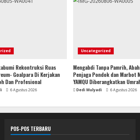
rized
Uncategorized
abumi Rekontruksi Ruas
Mengabdi Tanpa Pamrih, Abah
reum- Goalpara Di Kerjakan
Penjaga Pondok dan Marbot M
oh Dan Profesional
YAMQU Diberangkatkan Umra
i
6 Agustus 2026
Dedi Mulyadi
6 Agustus 2026
POS-POS TERBARU