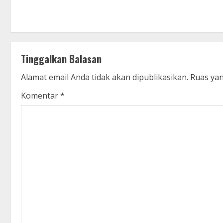
o
n
t
Tinggalkan Balasan
i
Alamat email Anda tidak akan dipublikasikan.
Ruas yan
n
Komentar
*
u
e
R
e
a
d