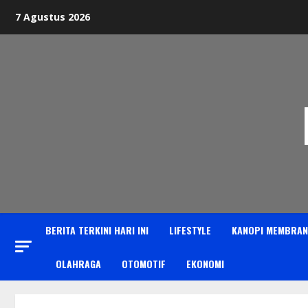
Skip
7 Agustus 2026
to
content
BERITA TERKINI HARI INI
LIFESTYLE
KANOPI MEMBRAN
OLAHRAGA
OTOMOTIF
EKONOMI