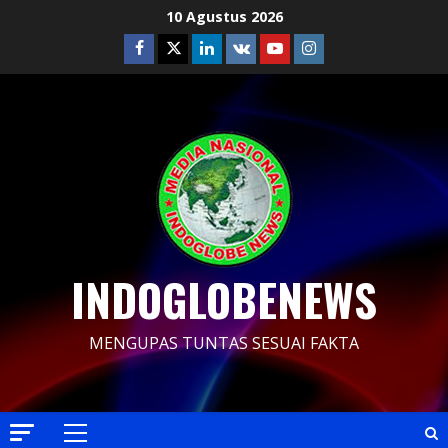
Skip
10 Agustus 2026
to
Facebook
Twitter
Linkedin
VK
Youtube
Instagram
content
INDOGLOBENEWS
MENGUPAS TUNTAS SESUAI FAKTA
Primary