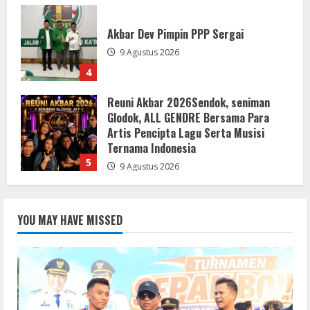
Reuni Akbar 2026Sendok, seniman
Glodok, ALL GENDRE Bersama Para
Artis Pencipta Lagu Serta Musisi
Ternama Indonesia
5
9 Agustus 2026
Hasil Final Piala Bupati dan Wabup
Sergai Sejati Jaya 1-3 Sukajadi*Juara
Turnamen Sukajadi *
10 Agustus 2026
1
Turnamen Sepak Bola U-23 di Tutup
YOU MAY HAVE MISSED
Bupati dan Wabup Sergai
10 Agustus 2026
2
Semarakkan HUT RI ke-81, Pemkab
Buol Canangkan Gerakan Pembagian