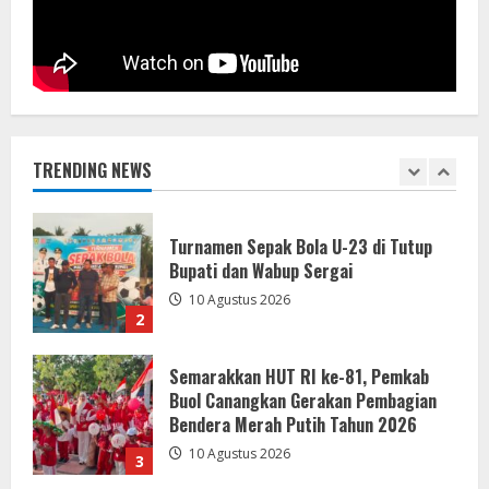
10 Agustus 2026
1
Turnamen Sepak Bola U-23 di Tutup
Bupati dan Wabup Sergai
10 Agustus 2026
TRENDING NEWS
2
Semarakkan HUT RI ke-81, Pemkab
Buol Canangkan Gerakan Pembagian
Bendera Merah Putih Tahun 2026
10 Agustus 2026
3
Akbar Dev Pimpin PPP Sergai
9 Agustus 2026
4