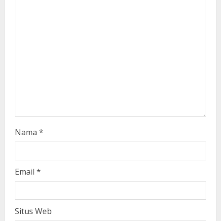
d
i
n
g
Nama
*
Email
*
Situs Web