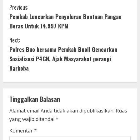
C
Previous:
Pemkab Luncurkan Penyaluran Bantuan Pangan
o
Beras Untuk 14.997 KPM
n
Next:
t
Polres Buo bersama Pemkab Buoll Gencarkan
i
Sosialisasi P4GN, Ajak Masyarakat perangi
Narkoba
n
u
e
Tinggalkan Balasan
R
Alamat email Anda tidak akan dipublikasikan.
Ruas
yang wajib ditandai
*
e
Komentar
*
a