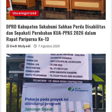
MENGAKU DARI PT LKA, MENGANCAM
MEDIA DAN LEMBAGA SERTA BERUPAYA
Uncategorized
MELAKUKAN SUAP!
4
6 Agustus 2026
DPRD Kabupaten Sukabumi Sahkan Perda Disabilitas
Bupati Buol dan Wakil Bupati Hadiri
dan Sepakati Perubahan KUA-PPAS 2026 dalam
Peringatan Maulid Arbain ke-7 di
Rapat Paripurna Ke-13
Masjid Agung At-Tafakur
Dedi Mulyadi
7 Agustus 2026
6 Agustus 2026
5