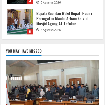
5
DPRD Kabupaten Sukabumi Sahkan
Perda Disabilitas dan Sepakati
Perubahan KUA-PPAS 2026 dalam
Rapat Paripurna Ke-13
1
7 Agustus 2026
Pemkab Sukabumi Rekontruksi Ruas
Jalan Cibeureum- Goalpara Di Kerjakan
YOU MAY HAVE MISSED
Sangat Kokoh Dan Profesional
6 Agustus 2026
2
Mengabdi Tanpa Pamrih, Abah Emong
(81) Penjaga Pondok dan Marbot
Masjid YAMQU Diberangkatkan Umrah
6 Agustus 2026
3
TANGKAP OKNUM IS PREMAN YANG