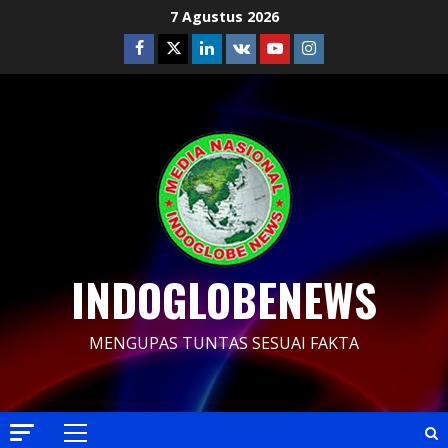
Skip
7 Agustus 2026
to
Facebook
Twitter
Linkedin
VK
Youtube
Instagram
content
INDOGLOBENEWS
MENGUPAS TUNTAS SESUAI FAKTA
Primary