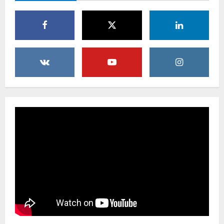
TANGKAP OKNUM IS PREMAN YANG
MENGAKU DARI PT LKA, MENGANCAM
MEDIA DAN LEMBAGA SERTA BERUPAYA
MELAKUKAN SUAP!
4
6 Agustus 2026
Bupati Buol dan Wakil Bupati Hadiri
Peringatan Maulid Arbain ke-7 di
Masjid Agung At-Tafakur
6 Agustus 2026
5
DPRD Kabupaten Sukabumi Sahkan
Perda Disabilitas dan Sepakati
Perubahan KUA-PPAS 2026 dalam
Rapat Paripurna Ke-13
1
7 Agustus 2026
Pemkab Sukabumi Rekontruksi Ruas