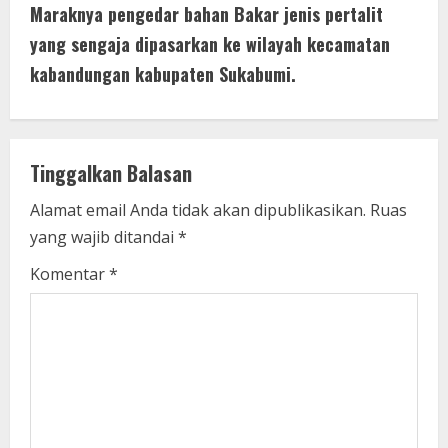
t
Maraknya pengedar bahan Bakar jenis pertalit
i
yang sengaja dipasarkan ke wilayah kecamatan
kabandungan kabupaten Sukabumi.
n
u
e
Tinggalkan Balasan
R
Alamat email Anda tidak akan dipublikasikan.
Ruas
yang wajib ditandai
*
e
Komentar
*
a
d
i
n