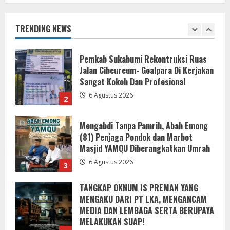
Jalan Cibeureum- Goalpara Di Kerjakan
Sangat Kokoh Dan Profesional
TRENDING NEWS
6 Agustus 2026
2
Mengabdi Tanpa Pamrih, Abah Emong
(81) Penjaga Pondok dan Marbot
Masjid YAMQU Diberangkatkan Umrah
6 Agustus 2026
3
TANGKAP OKNUM IS PREMAN YANG
MENGAKU DARI PT LKA, MENGANCAM
MEDIA DAN LEMBAGA SERTA BERUPAYA
MELAKUKAN SUAP!
4
6 Agustus 2026
Bupati Buol dan Wakil Bupati Hadiri
Peringatan Maulid Arbain ke-7 di
Masjid Agung At-Tafakur
6 Agustus 2026