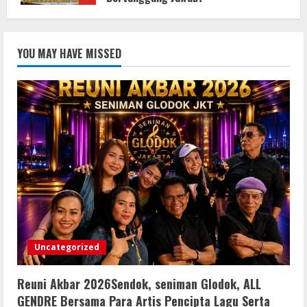
9 Agustus 2026
Bupati Buol Resmi Buka Muscab III
YOU MAY HAVE MISSED
Partai PPP di Hotel Sri Utami Kulango.
8 Agustus 2026
2
KLARIFIKASI DAN EDUKASI
PUBLIKInformasi Yang Belum
Terverifikasi Tidak Dapat Dijadikan
Kebenaran
3
8 Agustus 2026
KLARIFIKASI DAN EDUKASI
PUBLIKInformasi yang Belum
Terverifikasi Tidak Dapat Dijadikan
Uncategorized
Kebenaran
4
8 Agustus 2026
Reuni Akbar 2026Sendok, seniman Glodok, ALL
Menanggapi Berita Media Ruang
GENDRE Bersama Para Artis Pencipta Lagu Serta