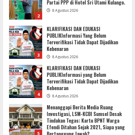
Terverifikasi Tidak Dapat Dijadikan
Kebenaran
3
8 Agustus 2026
KLARIFIKASI DAN EDUKASI
PUBLIKInformasi yang Belum
Terverifikasi Tidak Dapat Dijadikan
Kebenaran
4
8 Agustus 2026
Menanggapi Berita Media Ruang
Investigasi, LSM-KCBI Sumsel Desak
Tindakan Tegas: Kartu BPNT Warga
Efendi Ditahan Sejak 2021, Siapa yang
Bertanggung Jawab?
5
8 Agustus 2026
Reuni Akbar 2026Sendok, seniman
Glodok, ALL GENDRE Bersama Para
Artis Pencipta Lagu Serta Musisi
Ternama Indonesia
1