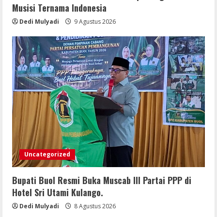
Investigasi, LSM-KCBI Sumsel Desak
Musisi Ternama Indonesia
Tindakan Tegas: Kartu BPNT Warga
Efendi Ditahan Sejak 2021, Siapa yang
Dedi Mulyadi
9 Agustus 2026
Bertanggung Jawab?
5
8 Agustus 2026
Uncategorized
Bupati Buol Resmi Buka Muscab III Partai PPP di
Hotel Sri Utami Kulango.
Dedi Mulyadi
8 Agustus 2026