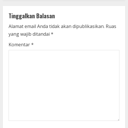
n
u
Tinggalkan Balasan
e
Alamat email Anda tidak akan dipublikasikan.
Ruas
yang wajib ditandai
*
R
Komentar
*
e
a
d
i
n
g