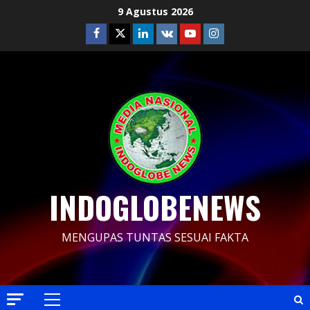
Skip
9 Agustus 2026
to
Facebook
Twitter
Linkedin
VK
Youtube
Instagram
content
INDOGLOBENEWS
MENGUPAS TUNTAS SESUAI FAKTA
Primary