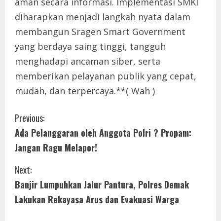
aman secara informasi. Implementasi SMKI
diharapkan menjadi langkah nyata dalam
membangun Sragen Smart Government
yang berdaya saing tinggi, tangguh
menghadapi ancaman siber, serta
memberikan pelayanan publik yang cepat,
mudah, dan terpercaya.**( Wah )
C
Previous:
Ada Pelanggaran oleh Anggota Polri ? Propam:
o
Jangan Ragu Melapor!
n
Next:
t
Banjir Lumpuhkan Jalur Pantura, Polres Demak
i
Lakukan Rekayasa Arus dan Evakuasi Warga