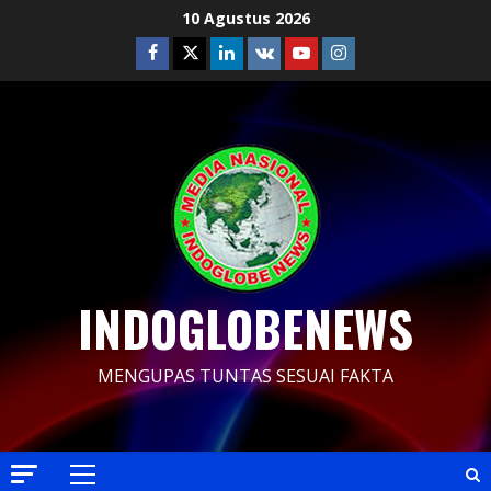
Skip
10 Agustus 2026
to
Facebook
Twitter
Linkedin
VK
Youtube
Instagram
content
INDOGLOBENEWS
MENGUPAS TUNTAS SESUAI FAKTA
Primary