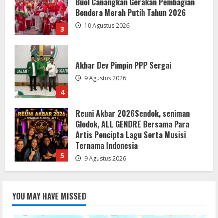
Akbar Dev Pimpin PPP Sergai
9 Agustus 2026
4
Reuni Akbar 2026Sendok, seniman
Glodok, ALL GENDRE Bersama Para
Artis Pencipta Lagu Serta Musisi
Ternama Indonesia
5
9 Agustus 2026
Hasil Final Piala Bupati dan Wabup
Sergai Sejati Jaya 1-3 Sukajadi*Juara
Turnamen Sukajadi *
10 Agustus 2026
1
Turnamen Sepak Bola U-23 di Tutup
YOU MAY HAVE MISSED
Bupati dan Wabup Sergai
10 Agustus 2026