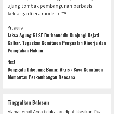
ujung tombak pembangunan berbasis
keluarga di era modern. **
C
Previous:
Jaksa Agung RI ST Burhanuddin Kunjungi Kejati
o
Kalbar, Tegaskan Komitmen Penguatan Kinerja dan
n
Penegakan Hukum
t
Next:
i
Donggala Dikepung Banjir, Akris : Saya Kemitmen
Memantau Perkembangan Bencana
n
u
e
Tinggalkan Balasan
Alamat email Anda tidak akan dipublikasikan.
Ruas