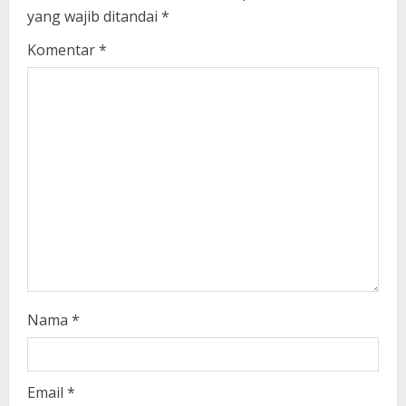
R
yang wajib ditandai
*
e
Komentar
*
a
d
i
n
g
Nama
*
Email
*