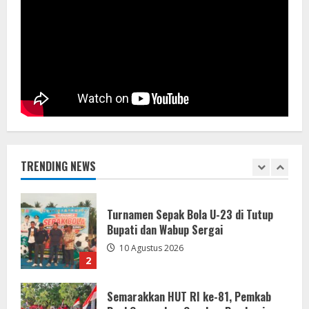
Hasil Final Piala Bupati dan Wabup
Sergai Sejati Jaya 1-3 Sukajadi*Juara
Turnamen Sukajadi *
10 Agustus 2026
1
Turnamen Sepak Bola U-23 di Tutup
Bupati dan Wabup Sergai
10 Agustus 2026
TRENDING NEWS
2
Semarakkan HUT RI ke-81, Pemkab
Buol Canangkan Gerakan Pembagian
Bendera Merah Putih Tahun 2026
10 Agustus 2026
3