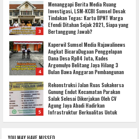
Kaperwil Sumsel Media Rajawalinews
Angkat BicaraDugaan Penggelapan
Dana Desa Rp84 Juta, Kades
Argomulyo Belitang Jaya Hilang 3
Bulan Bawa Anggaran Pembangunan
4
8 Agustus 2026
Rekonstruksi Jalan Ruas Sukakersa
Gunung Endut Kecamatan Parakan
Salak Selesai Dikerjakan Oleh CV
Agung Jaya Abadi Hadirkan
Infrastruktur Berkualitas Untuk
5
Masyarakat
KLARIFIKASI DAN EDUKASI
8 Agustus 2026
PUBLIKInformasi Yang Belum
Terverifikasi Tidak Dapat Dijadikan
Kebenaran
1
8 Agustus 2026
KLARIFIKASI DAN EDUKASI
PUBLIKInformasi yang Belum
YOU MAY HAVE MISSED