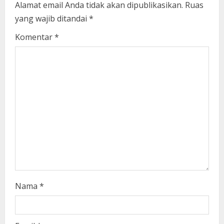
Alamat email Anda tidak akan dipublikasikan.
Ruas
e
yang wajib ditandai
*
a
Komentar
*
d
i
n
g
Nama
*