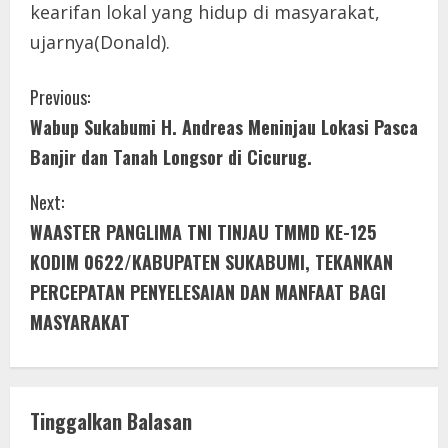
kearifan lokal yang hidup di masyarakat,
ujarnya(Donald).
C
Previous:
Wabup Sukabumi H. Andreas Meninjau Lokasi Pasca
o
Banjir dan Tanah Longsor di Cicurug.
n
Next:
t
WAASTER PANGLIMA TNI TINJAU TMMD KE-125
i
KODIM 0622/KABUPATEN SUKABUMI, TEKANKAN
PERCEPATAN PENYELESAIAN DAN MANFAAT BAGI
n
MASYARAKAT
u
e
Tinggalkan Balasan
R