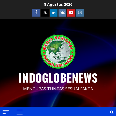
Skip
8 Agustus 2026
to
Facebook
Twitter
Linkedin
VK
Youtube
Instagram
content
INDOGLOBENEWS
MENGUPAS TUNTAS SESUAI FAKTA
Primary