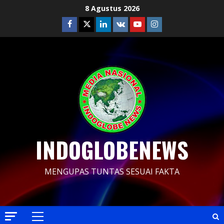
Skip
8 Agustus 2026
to
Facebook
Twitter
Linkedin
VK
Youtube
Instagram
content
INDOGLOBENEWS
MENGUPAS TUNTAS SESUAI FAKTA
Primary