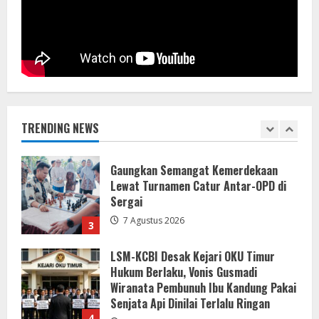
Rapat Evaluasi dan Pedoman MCSP
2026
7 Agustus 2026
1
Lewat Layanan Digital Pemkab Sergai
Perkuat Literasi Cek Fakta”
7 Agustus 2026
TRENDING NEWS
2
Gaungkan Semangat Kemerdekaan
Lewat Turnamen Catur Antar-OPD di
Sergai
7 Agustus 2026
3
LSM-KCBI Desak Kejari OKU Timur
Hukum Berlaku, Vonis Gusmadi
Wiranata Pembunuh Ibu Kandung Pakai
Senjata Api Dinilai Terlalu Ringan
4