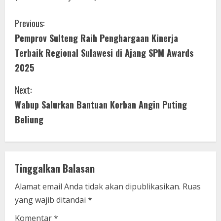
C
Previous:
Pemprov Sulteng Raih Penghargaan Kinerja
o
Terbaik Regional Sulawesi di Ajang SPM Awards
n
2025
t
Next:
i
Wabup Salurkan Bantuan Korban Angin Puting
Beliung
n
u
e
Tinggalkan Balasan
R
Alamat email Anda tidak akan dipublikasikan.
Ruas
yang wajib ditandai
*
e
Komentar
*