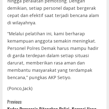
hingga peralatan pemotong. Dengan
demikian, setiap personel dapat bergerak
cepat dan efektif saat terjadi bencana alam
di wilayahnya.
“Melalui pelatihan ini, kami berharap
kemampuan anggota semakin meningkat.
Personel Polres Demak harus mampu hadir
di garda terdepan dalam setiap situasi
darurat, memberikan rasa aman dan
membantu masyarakat yang terdampak
bencana,” pungkas AKP Setiyo.
(Ponco,Jack)
C
Previous:
Kades Purworejo Ditangkap Polisi, Korupsi Uang