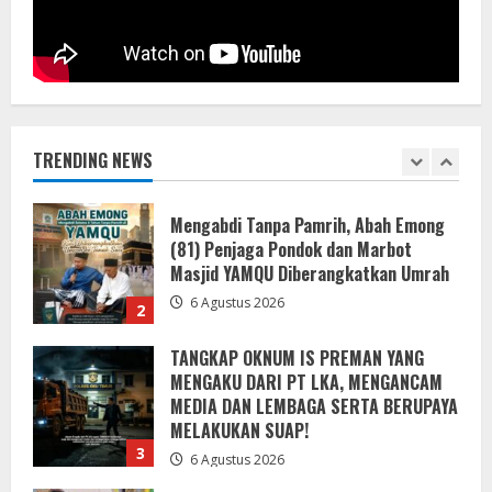
6 Agustus 2026
1
Mengabdi Tanpa Pamrih, Abah Emong
(81) Penjaga Pondok dan Marbot
Masjid YAMQU Diberangkatkan Umrah
TRENDING NEWS
6 Agustus 2026
2
TANGKAP OKNUM IS PREMAN YANG
MENGAKU DARI PT LKA, MENGANCAM
MEDIA DAN LEMBAGA SERTA BERUPAYA
MELAKUKAN SUAP!
3
6 Agustus 2026
Bupati Buol dan Wakil Bupati Hadiri
Peringatan Maulid Arbain ke-7 di
Masjid Agung At-Tafakur
6 Agustus 2026
4