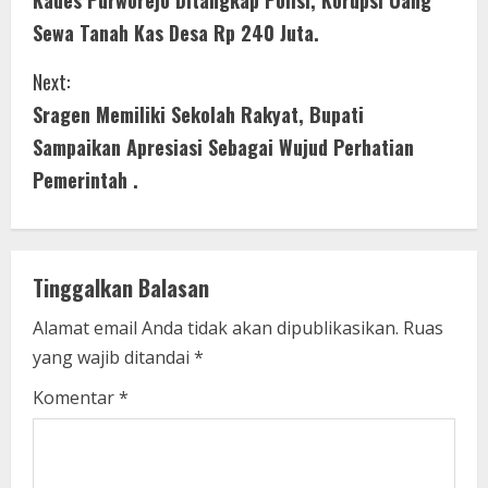
o
Sewa Tanah Kas Desa Rp 240 Juta.
n
Next:
t
Sragen Memiliki Sekolah Rakyat, Bupati
i
Sampaikan Apresiasi Sebagai Wujud Perhatian
Pemerintah .
n
u
e
Tinggalkan Balasan
R
Alamat email Anda tidak akan dipublikasikan.
Ruas
yang wajib ditandai
*
e
Komentar
*
a
d