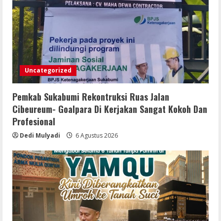
MELAKUKAN SUAP!
3
6 Agustus 2026
Bupati Buol dan Wakil Bupati Hadiri
Peringatan Maulid Arbain ke-7 di
Masjid Agung At-Tafakur
Uncategorized
6 Agustus 2026
4
Pemkab Sukabumi Rekontruksi Ruas Jalan
Pemkab Sergai Bersama Anggota DPR
Cibeureum- Goalpara Di Kerjakan Sangat Kokoh Dan
RI Perkuat Daya Saing UMKM Lewat
Profesional
Literasi Sadar Halal
Dedi Mulyadi
6 Agustus 2026
6 Agustus 2026
5