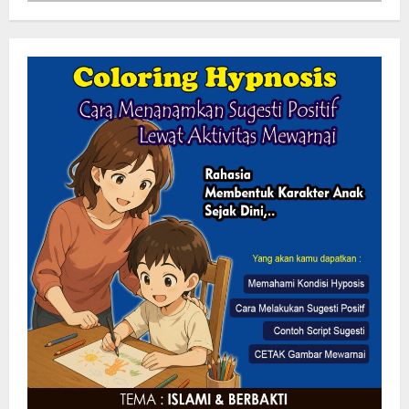
Mengabdi Tanpa Pamrih, Abah Emong
(81) Penjaga Pondok dan Marbot
Masjid YAMQU Diberangkatkan Umrah
6 Agustus 2026
2
TANGKAP OKNUM IS PREMAN YANG