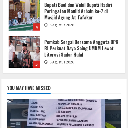
Pemkab Sergai Bersama Anggota DPR
RI Perkuat Daya Saing UMKM Lewat
Literasi Sadar Halal
6 Agustus 2026
5
Pemkab Sukabumi Rekontruksi Ruas
Jalan Cibeureum- Goalpara Di Kerjakan
Sangat Kokoh Dan Profesional
6 Agustus 2026
1
Mengabdi Tanpa Pamrih, Abah Emong
(81) Penjaga Pondok dan Marbot
YOU MAY HAVE MISSED
Masjid YAMQU Diberangkatkan Umrah
6 Agustus 2026
2
TANGKAP OKNUM IS PREMAN YANG
MENGAKU DARI PT LKA, MENGANCAM
MEDIA DAN LEMBAGA SERTA BERUPAYA