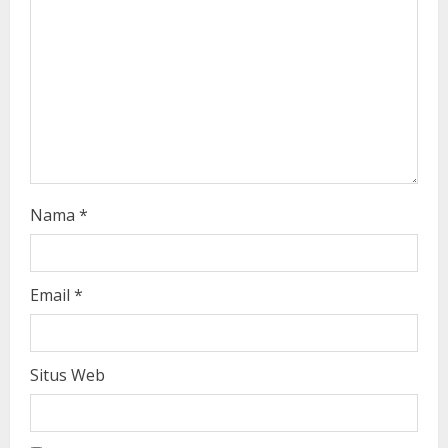
i
n
g
Nama
*
Email
*
Situs Web