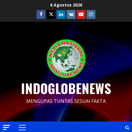
Skip
6 Agustus 2026
to
Facebook
Twitter
Linkedin
VK
Youtube
Instagram
content
INDOGLOBENEWS
MENGUPAS TUNTAS SESUAI FAKTA
Primary