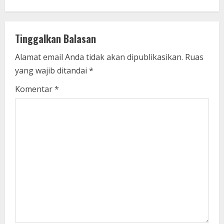
u
e
Tinggalkan Balasan
R
Alamat email Anda tidak akan dipublikasikan.
Ruas
e
yang wajib ditandai
*
a
Komentar
*
d
i
n
g