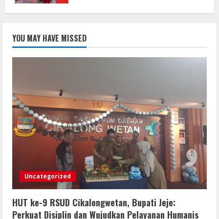
Bupati Buol dan Satker Sekolah
Rakyat Tindak Lanjuti Permohonan
YOU MAY HAVE MISSED
Survei Pemenuhan Readiness Criteria
10 Agustus 2026
2
Hasil Final Piala Bupati dan Wabup
Sergai Sejati Jaya 1-3 Sukajadi*Juara
Turnamen Sukajadi *
10 Agustus 2026
3
Turnamen Sepak Bola U-23 di Tutup
Bupati dan Wabup Sergai
Uncategorized
10 Agustus 2026
4
HUT ke-9 RSUD Cikalongwetan, Bupati Jeje:
Semarakkan HUT RI ke-81, Pemkab
Perkuat Disiplin dan Wujudkan Pelayanan Humanis