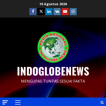
Skip
10 Agustus 2026
to
Facebook
Twitter
Linkedin
VK
Youtube
Instagram
content
INDOGLOBENEWS
MENGUPAS TUNTAS SESUAI FAKTA
Primary