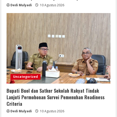
Buol Canangkan Gerakan Pembagian
Dedi Mulyadi
10 Agustus 2026
Bendera Merah Putih Tahun 2026
10 Agustus 2026
5
Uncategorized
Bupati Buol dan Satker Sekolah Rakyat Tindak
Lanjuti Permohonan Survei Pemenuhan Readiness
Criteria
Dedi Mulyadi
10 Agustus 2026