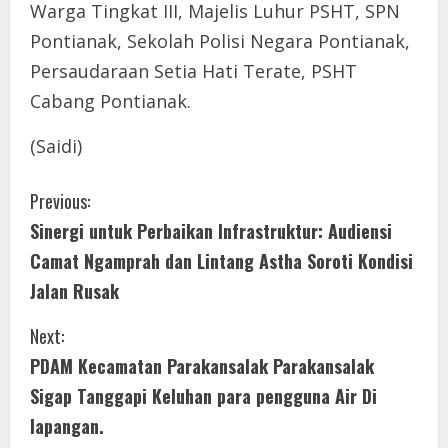
Warga Tingkat III, Majelis Luhur PSHT, SPN
Pontianak, Sekolah Polisi Negara Pontianak,
Persaudaraan Setia Hati Terate, PSHT
Cabang Pontianak.
(Saidi)
C
Previous:
Sinergi untuk Perbaikan Infrastruktur: Audiensi
o
Camat Ngamprah dan Lintang Astha Soroti Kondisi
n
Jalan Rusak
t
Next:
i
PDAM Kecamatan Parakansalak Parakansalak
Sigap Tanggapi Keluhan para pengguna Air Di
n
lapangan.