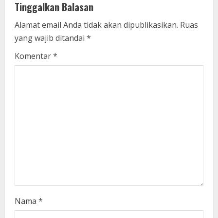
u
Tinggalkan Balasan
e
Alamat email Anda tidak akan dipublikasikan.
Ruas
yang wajib ditandai
*
R
Komentar
*
e
a
d
i
n
g
Nama
*