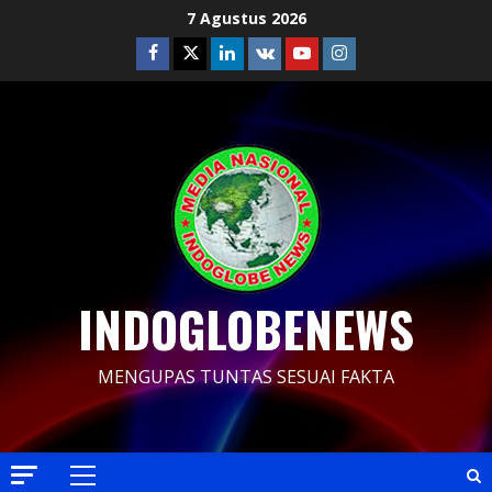
Skip
7 Agustus 2026
to
Facebook
Twitter
Linkedin
VK
Youtube
Instagram
content
INDOGLOBENEWS
MENGUPAS TUNTAS SESUAI FAKTA
Primary