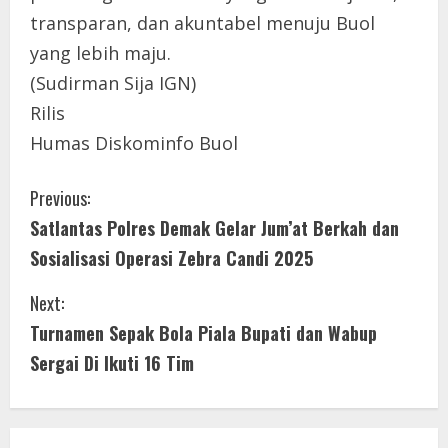
transparan, dan akuntabel menuju Buol
yang lebih maju.
(Sudirman Sija IGN)
Rilis
Humas Diskominfo Buol
C
Previous:
Satlantas Polres Demak Gelar Jum’at Berkah dan
o
Sosialisasi Operasi Zebra Candi 2025
n
Next:
t
Turnamen Sepak Bola Piala Bupati dan Wabup
i
Sergai Di Ikuti 16 Tim
n