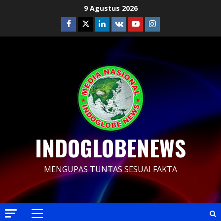
Skip
9 Agustus 2026
to
Facebook
Twitter
Linkedin
VK
Youtube
Instagram
content
INDOGLOBENEWS
MENGUPAS TUNTAS SESUAI FAKTA
Primary