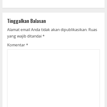
n
u
e
Tinggalkan Balasan
R
Alamat email Anda tidak akan dipublikasikan.
Ruas
yang wajib ditandai
*
e
Komentar
*
a
d
i
n
g