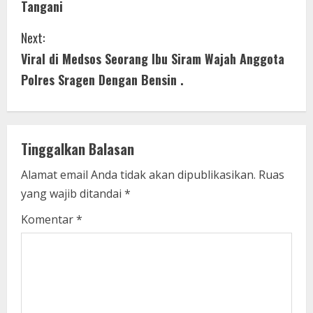
Tangani
n
Next:
t
Viral di Medsos Seorang Ibu Siram Wajah Anggota
i
Polres Sragen Dengan Bensin .
n
u
Tinggalkan Balasan
e
Alamat email Anda tidak akan dipublikasikan.
Ruas
yang wajib ditandai
*
R
Komentar
*
e
a
d