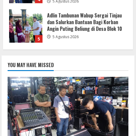
5
Relis Rocdhut Legendaris Dangdut
Sukabumi Lakukan Peremajaan Alat
Musik Untuk Meningkatkan Kualitas.
5 Agustus 2026
1
Relis Rocdhut Legendaris Dangdut
Sukabumi Lakukan Peremajaan Alat
YOU MAY HAVE MISSED
Musik Untuk Meningkatkan Kualitas.
5 Agustus 2026
2
Pemkab Sukabumi Rekontruksi Ruas
Jalan Cibeureum- Goalpara Di Kerjakan
Sangat Kokoh Dan Profesional
5 Agustus 2026
3
Tinjau Rehabilitasi Jalan Manggis