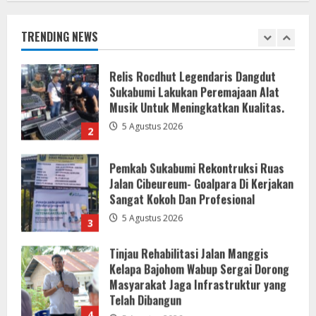
Sukabumi Lakukan Peremajaan Alat
Musik Untuk Meningkatkan Kualitas.
TRENDING NEWS
5 Agustus 2026
2
Pemkab Sukabumi Rekontruksi Ruas
Jalan Cibeureum- Goalpara Di Kerjakan
Sangat Kokoh Dan Profesional
5 Agustus 2026
3
Tinjau Rehabilitasi Jalan Manggis
Kelapa Bajohom Wabup Sergai Dorong
Masyarakat Jaga Infrastruktur yang
Telah Dibangun
4
5 Agustus 2026
Adlin Tambunan Wabup Sergai Tinjau
dan Salurkan Bantuan Bagi Korban
Angin Puting Beliung di Desa Blok 10
5 Agustus 2026