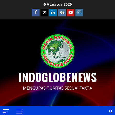
Skip
6 Agustus 2026
to
Facebook
Twitter
Linkedin
VK
Youtube
Instagram
content
INDOGLOBENEWS
MENGUPAS TUNTAS SESUAI FAKTA
Primary