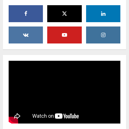
Tinjau Rehabilitasi Jalan Manggis
Kelapa Bajohom Wabup Sergai Dorong
Masyarakat Jaga Infrastruktur yang
Telah Dibangun
4
5 Agustus 2026
Adlin Tambunan Wabup Sergai Tinjau
dan Salurkan Bantuan Bagi Korban
Angin Puting Beliung di Desa Blok 10
5 Agustus 2026
5
Relis Rocdhut Legendaris Dangdut
Sukabumi Lakukan Peremajaan Alat
Musik Untuk Meningkatkan Kualitas.
5 Agustus 2026
1
Relis Rocdhut Legendaris Dangdut