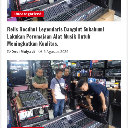
Kelapa Bajohom Wabup Sergai Dorong
Masyarakat Jaga Infrastruktur yang
Uncategorized
Telah Dibangun
4
5 Agustus 2026
Relis Rocdhut Legendaris Dangdut Sukabumi
Adlin Tambunan Wabup Sergai Tinjau
Lakukan Peremajaan Alat Musik Untuk
dan Salurkan Bantuan Bagi Korban
Meningkatkan Kualitas.
Angin Puting Beliung di Desa Blok 10
Dedi Mulyadi
5 Agustus 2026
5 Agustus 2026
5