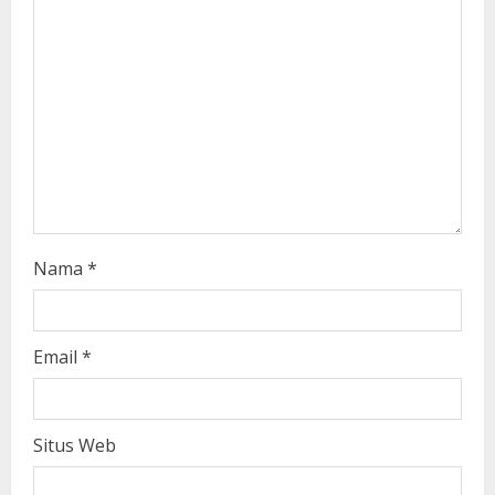
d
i
n
g
Nama
*
Email
*
Situs Web