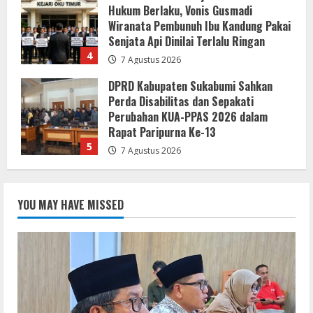
Perda Disabilitas dan Sepakati
Perubahan KUA-PPAS 2026 dalam
Rapat Paripurna Ke-13
5
7 Agustus 2026
Bupati dan Wakil Bupati Buol Pimpin
Rapat Evaluasi dan Pedoman MCSP
2026
7 Agustus 2026
1
Lewat Layanan Digital Pemkab Sergai
YOU MAY HAVE MISSED
Perkuat Literasi Cek Fakta”
7 Agustus 2026
2
Gaungkan Semangat Kemerdekaan
Lewat Turnamen Catur Antar-OPD di
Sergai