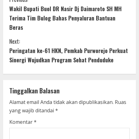
C
Wakil Bupati Buol DR Nasir Dj Daimaroto SH MH
o
Terima Tim Bulog Bahas Penyaluran Bantuan
n
Beras
t
Next:
i
Peringatan ke-61 HKN, Pemkab Purworejo Perkuat
Sinergi Wujudkan Program Sehat Penduduke
n
u
e
Tinggalkan Balasan
R
Alamat email Anda tidak akan dipublikasikan.
Ruas
yang wajib ditandai
*
e
Komentar
*
a