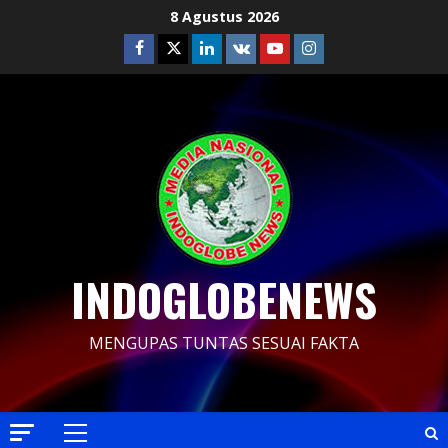
Skip
8 Agustus 2026
to
Facebook
Twitter
Linkedin
VK
Youtube
Instagram
content
INDOGLOBENEWS
MENGUPAS TUNTAS SESUAI FAKTA
Primary