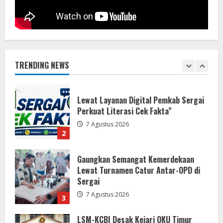
7 Agustus 2026
1
Lewat Layanan Digital Pemkab Sergai
Perkuat Literasi Cek Fakta”
7 Agustus 2026
TRENDING NEWS
2
Gaungkan Semangat Kemerdekaan
Lewat Turnamen Catur Antar-OPD di
Sergai
7 Agustus 2026
3
LSM-KCBI Desak Kejari OKU Timur
Hukum Berlaku, Vonis Gusmadi
Wiranata Pembunuh Ibu Kandung Pakai
Senjata Api Dinilai Terlalu Ringan
4
7 Agustus 2026
DPRD Kabupaten Sukabumi Sahkan