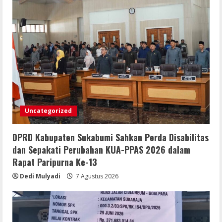
Mengabdi Tanpa Pamrih, Abah Emong
(81) Penjaga Pondok dan Marbot
Masjid YAMQU Diberangkatkan Umrah
6 Agustus 2026
3
TANGKAP OKNUM IS PREMAN YANG
MENGAKU DARI PT LKA, MENGANCAM
MEDIA DAN LEMBAGA SERTA BERUPAYA
Uncategorized
MELAKUKAN SUAP!
4
6 Agustus 2026
DPRD Kabupaten Sukabumi Sahkan Perda Disabilitas
Bupati Buol dan Wakil Bupati Hadiri
dan Sepakati Perubahan KUA-PPAS 2026 dalam
Peringatan Maulid Arbain ke-7 di
Rapat Paripurna Ke-13
Masjid Agung At-Tafakur
Dedi Mulyadi
7 Agustus 2026
6 Agustus 2026
5