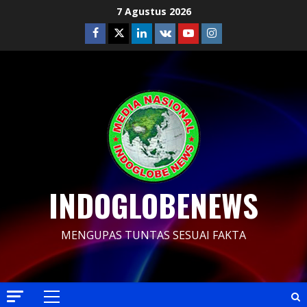
Skip
7 Agustus 2026
to
Facebook
Twitter
Linkedin
VK
Youtube
Instagram
content
INDOGLOBENEWS
MENGUPAS TUNTAS SESUAI FAKTA
Primary