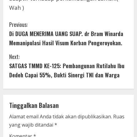
Wah )
C
Previous:
Di DUGA MENERIMA UANG SUAP. dr Bram Winarda
o
Memanipulasi Hasil Visum Korban Pengeroyokan.
n
Next:
t
SATGAS TMMD KE-125: Pembangunan Rutilahu Ibu
i
Dedeh Capai 55%, Bukti Sinergi TNI dan Warga
n
u
Tinggalkan Balasan
e
Alamat email Anda tidak akan dipublikasikan.
Ruas
yang wajib ditandai
*
R
Komentar
*