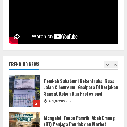
DPRD Kabupaten Sukabumi Sahkan
Perda Disabilitas dan Sepakati
Perubahan KUA-PPAS 2026 dalam
Rapat Paripurna Ke-13
1
7 Agustus 2026
Pemkab Sukabumi Rekontruksi Ruas
Jalan Cibeureum- Goalpara Di Kerjakan
Sangat Kokoh Dan Profesional
TRENDING NEWS
6 Agustus 2026
2
Mengabdi Tanpa Pamrih, Abah Emong
(81) Penjaga Pondok dan Marbot
Masjid YAMQU Diberangkatkan Umrah
6 Agustus 2026
3
TANGKAP OKNUM IS PREMAN YANG
MENGAKU DARI PT LKA, MENGANCAM