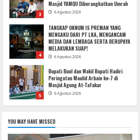
MEDIA DAN LEMBAGA SERTA BERUPAYA
MELAKUKAN SUAP!
4
6 Agustus 2026
Bupati Buol dan Wakil Bupati Hadiri
Peringatan Maulid Arbain ke-7 di
Masjid Agung At-Tafakur
6 Agustus 2026
5
DPRD Kabupaten Sukabumi Sahkan
Perda Disabilitas dan Sepakati
Perubahan KUA-PPAS 2026 dalam
Rapat Paripurna Ke-13
1
7 Agustus 2026
Pemkab Sukabumi Rekontruksi Ruas
Jalan Cibeureum- Goalpara Di Kerjakan
YOU MAY HAVE MISSED
Sangat Kokoh Dan Profesional
6 Agustus 2026
2