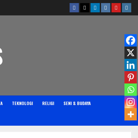
Facebook
Twitter
Linkedin
VK
Youtube
Insta
S
TA
TEKNOLOGI
RELIGI
SENI & BUDAYA