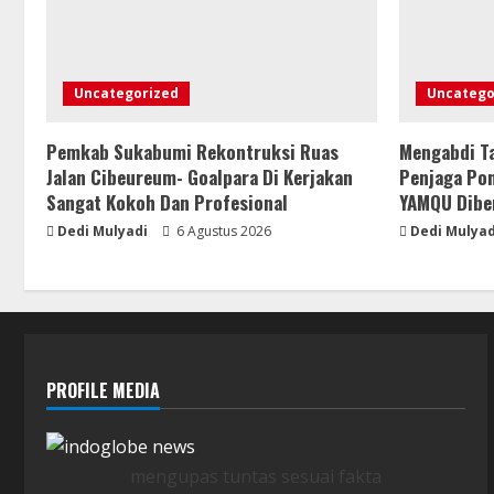
Uncategorized
Uncatego
Pemkab Sukabumi Rekontruksi Ruas
Mengabdi Ta
Jalan Cibeureum- Goalpara Di Kerjakan
Penjaga Po
Sangat Kokoh Dan Profesional
YAMQU Dibe
Dedi Mulyadi
6 Agustus 2026
Dedi Mulyad
PROFILE MEDIA
mengupas tuntas sesuai fakta