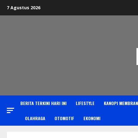
Skip
7 Agustus 2026
to
content
BERITA TERKINI HARI INI
LIFESTYLE
KANOPI MEMBRAN
OLAHRAGA
OTOMOTIF
EKONOMI