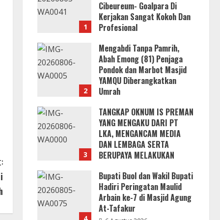
Cibeureum- Goalpara Di
Kerjakan Sangat Kokoh Dan
Profesional
1
6 Agustus 2026
Mengabdi Tanpa Pamrih,
Abah Emong (81) Penjaga
Pondok dan Marbot Masjid
YAMQU Diberangkatkan
Umrah
2
6 Agustus 2026
TANGKAP OKNUM IS PREMAN
YANG MENGAKU DARI PT
LKA, MENGANCAM MEDIA
DAN LEMBAGA SERTA
BERUPAYA MELAKUKAN
3
:
SUAP!
i
Bupati Buol dan Wakil Bupati
6 Agustus 2026
Hadiri Peringatan Maulid
h
Arbain ke-7 di Masjid Agung
At-Tafakur
4