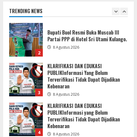
8 Agustus 2026
TRENDING NEWS
2
KLARIFIKASI DAN EDUKASI
PUBLIKInformasi Yang Belum
Terverifikasi Tidak Dapat Dijadikan
Kebenaran
3
8 Agustus 2026
KLARIFIKASI DAN EDUKASI
PUBLIKInformasi yang Belum
Terverifikasi Tidak Dapat Dijadikan
Kebenaran
4
8 Agustus 2026
Menanggapi Berita Media Ruang
Investigasi, LSM-KCBI Sumsel Desak
Tindakan Tegas: Kartu BPNT Warga
Efendi Ditahan Sejak 2021, Siapa yang
Bertanggung Jawab?
5