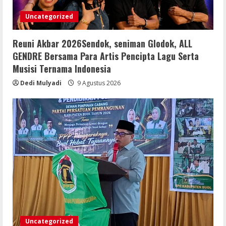
Terverifikasi Tidak Dapat Dijadikan
Uncategorized
Kebenaran
4
8 Agustus 2026
Reuni Akbar 2026Sendok, seniman Glodok, ALL
Menanggapi Berita Media Ruang
GENDRE Bersama Para Artis Pencipta Lagu Serta
Investigasi, LSM-KCBI Sumsel Desak
Musisi Ternama Indonesia
Tindakan Tegas: Kartu BPNT Warga
Efendi Ditahan Sejak 2021, Siapa yang
Dedi Mulyadi
9 Agustus 2026
Bertanggung Jawab?
5
8 Agustus 2026
Uncategorized