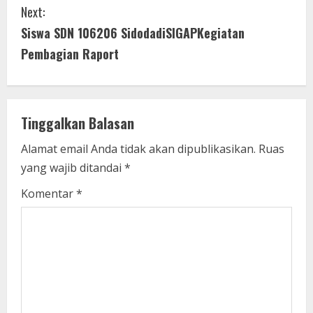
t
Next:
i
Siswa SDN 106206 SidodadiSIGAPKegiatan
Pembagian Raport
n
u
e
Tinggalkan Balasan
R
Alamat email Anda tidak akan dipublikasikan.
Ruas
yang wajib ditandai
*
e
Komentar
*
a
d
i
n