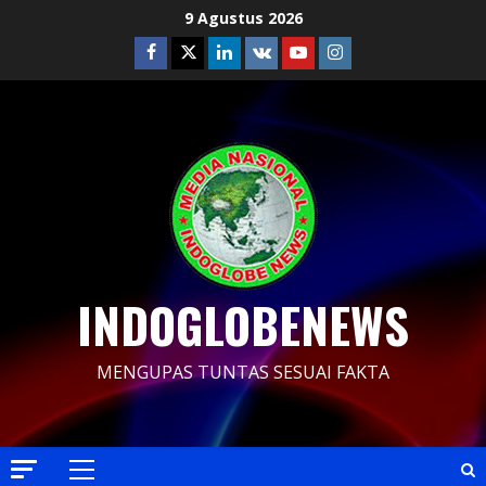
Skip
9 Agustus 2026
to
Facebook
Twitter
Linkedin
VK
Youtube
Instagram
content
INDOGLOBENEWS
MENGUPAS TUNTAS SESUAI FAKTA
Primary