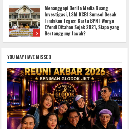
8 Agustus 2026
Reuni Akbar 2026Sendok, seniman
Glodok, ALL GENDRE Bersama Para
Artis Pencipta Lagu Serta Musisi
Ternama Indonesia
1
9 Agustus 2026
Bupati Buol Resmi Buka Muscab III
YOU MAY HAVE MISSED
Partai PPP di Hotel Sri Utami Kulango.
8 Agustus 2026
2
KLARIFIKASI DAN EDUKASI
PUBLIKInformasi Yang Belum
Terverifikasi Tidak Dapat Dijadikan
Kebenaran
3
8 Agustus 2026
KLARIFIKASI DAN EDUKASI
PUBLIKInformasi yang Belum