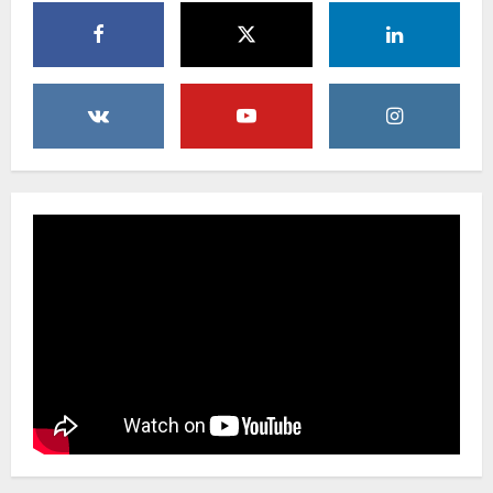
KLARIFIKASI DAN EDUKASI
PUBLIKInformasi yang Belum
Terverifikasi Tidak Dapat Dijadikan
Kebenaran
4
8 Agustus 2026
Menanggapi Berita Media Ruang
Investigasi, LSM-KCBI Sumsel Desak
Tindakan Tegas: Kartu BPNT Warga
Efendi Ditahan Sejak 2021, Siapa yang
Bertanggung Jawab?
5
8 Agustus 2026
Reuni Akbar 2026Sendok, seniman
Glodok, ALL GENDRE Bersama Para
Artis Pencipta Lagu Serta Musisi
Ternama Indonesia
1
9 Agustus 2026
Bupati Buol Resmi Buka Muscab III
Partai PPP di Hotel Sri Utami Kulango.