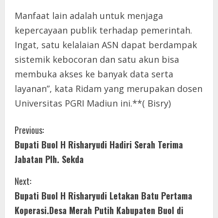
Manfaat lain adalah untuk menjaga
kepercayaan publik terhadap pemerintah.
Ingat, satu kelalaian ASN dapat berdampak
sistemik kebocoran dan satu akun bisa
membuka akses ke banyak data serta
layanan”, kata Ridam yang merupakan dosen
Universitas PGRI Madiun ini.**( Bisry)
C
Previous:
Bupati Buol H Risharyudi Hadiri Serah Terima
o
Jabatan Plh. Sekda
n
Next:
t
Bupati Buol H Risharyudi Letakan Batu Pertama
i
Koperasi.Desa Merah Putih Kabupaten Buol di