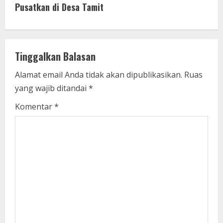
Pusatkan di Desa Tamit
n
u
e
Tinggalkan Balasan
R
Alamat email Anda tidak akan dipublikasikan.
Ruas
yang wajib ditandai
*
e
Komentar
*
a
d
i
n
g