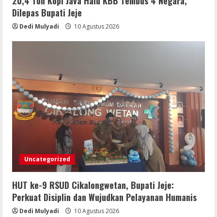
20,4 Ton Kopi Java Halu KBB Tembus 4 Negara,
Dilepas Bupati Jeje
Turnamen Sepak Bola U-23 di Tutup
Bupati dan Wabup Sergai
Dedi Mulyadi
10 Agustus 2026
10 Agustus 2026
5
Uncategorized
HUT ke-9 RSUD Cikalongwetan, Bupati Jeje:
Perkuat Disiplin dan Wujudkan Pelayanan Humanis
Dedi Mulyadi
10 Agustus 2026