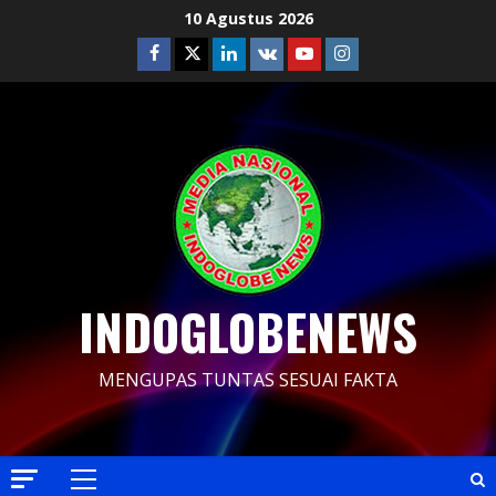
Skip
10 Agustus 2026
to
Facebook
Twitter
Linkedin
VK
Youtube
Instagram
content
INDOGLOBENEWS
MENGUPAS TUNTAS SESUAI FAKTA
Primary