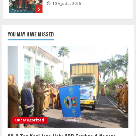
10 Agustus 2026
1
HUT ke-9 RSUD Cikalongwetan, Bupati
Jeje: Perkuat Disiplin dan Wujudkan
YOU MAY HAVE MISSED
Pelayanan Humanis
10 Agustus 2026
2
Bupati Buol dan Satker Sekolah
Rakyat Tindak Lanjuti Permohonan
Survei Pemenuhan Readiness Criteria
10 Agustus 2026
3
Hasil Final Piala Bupati dan Wabup
Sergai Sejati Jaya 1-3 Sukajadi*Juara
Turnamen Sukajadi *
Uncategorized
10 Agustus 2026
4