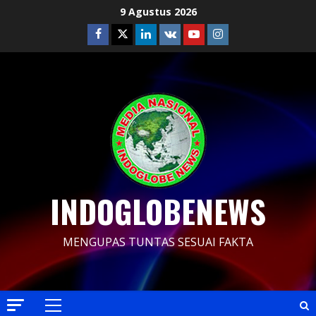
Skip
9 Agustus 2026
to
Facebook
Twitter
Linkedin
VK
Youtube
Instagram
content
INDOGLOBENEWS
MENGUPAS TUNTAS SESUAI FAKTA
Primary