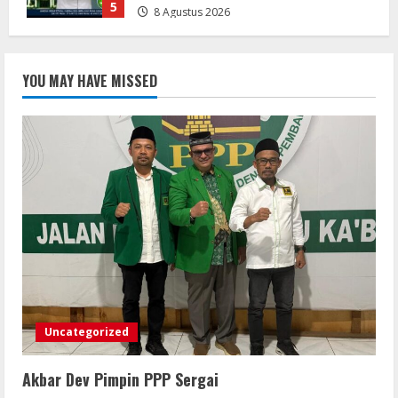
1
Reuni Akbar 2026Sendok, seniman
Glodok, ALL GENDRE Bersama Para
YOU MAY HAVE MISSED
Artis Pencipta Lagu Serta Musisi
Ternama Indonesia
2
9 Agustus 2026
Bupati Buol Resmi Buka Muscab III
Partai PPP di Hotel Sri Utami Kulango.
8 Agustus 2026
3
KLARIFIKASI DAN EDUKASI
PUBLIKInformasi Yang Belum
Terverifikasi Tidak Dapat Dijadikan
Uncategorized
Kebenaran
4
8 Agustus 2026
Akbar Dev Pimpin PPP Sergai
KLARIFIKASI DAN EDUKASI