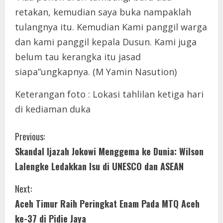
retakan, kemudian saya buka nampaklah
tulangnya itu. Kemudian Kami panggil warga
dan kami panggil kepala Dusun. Kami juga
belum tau kerangka itu jasad
siapa”ungkapnya. (M Yamin Nasution)
Keterangan foto : Lokasi tahlilan ketiga hari
di kediaman duka
C
Previous:
Skandal Ijazah Jokowi Menggema ke Dunia: Wilson
o
Lalengke Ledakkan Isu di UNESCO dan ASEAN
n
Next:
t
Aceh Timur Raih Peringkat Enam Pada MTQ Aceh
i
ke-37 di Pidie Jaya