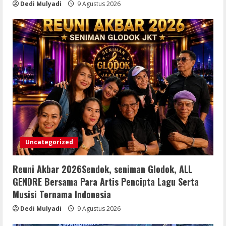
Dedi Mulyadi
9 Agustus 2026
PUBLIKInformasi yang Belum
Terverifikasi Tidak Dapat Dijadikan
Kebenaran
5
8 Agustus 2026
Uncategorized
Reuni Akbar 2026Sendok, seniman Glodok, ALL
GENDRE Bersama Para Artis Pencipta Lagu Serta
Musisi Ternama Indonesia
Dedi Mulyadi
9 Agustus 2026