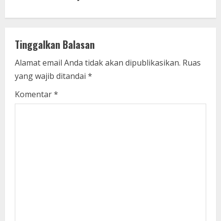
n
u
Tinggalkan Balasan
e
Alamat email Anda tidak akan dipublikasikan.
Ruas
yang wajib ditandai
*
R
Komentar
*
e
a
d
i
n
g