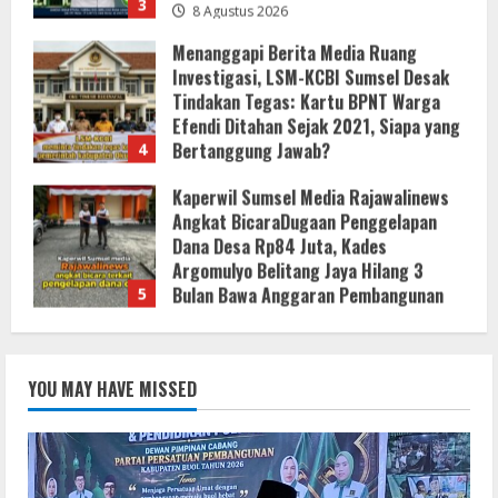
Bertanggung Jawab?
4
8 Agustus 2026
Kaperwil Sumsel Media Rajawalinews
Angkat BicaraDugaan Penggelapan
Dana Desa Rp84 Juta, Kades
Argomulyo Belitang Jaya Hilang 3
Bulan Bawa Anggaran Pembangunan
5
8 Agustus 2026
Bupati Buol Resmi Buka Muscab III
Partai PPP di Hotel Sri Utami Kulango.
8 Agustus 2026
1
KLARIFIKASI DAN EDUKASI
PUBLIKInformasi Yang Belum
YOU MAY HAVE MISSED
Terverifikasi Tidak Dapat Dijadikan
Kebenaran
2
8 Agustus 2026
KLARIFIKASI DAN EDUKASI