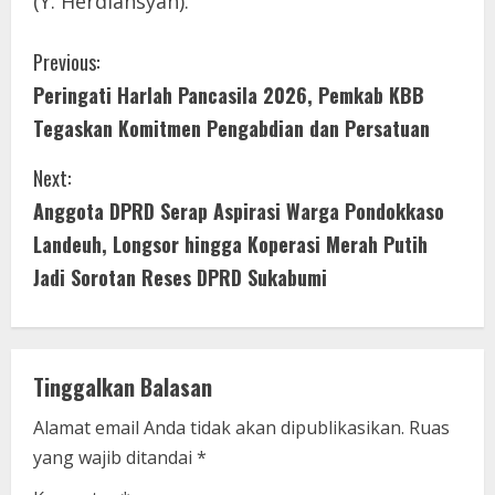
(Y. Herdiansyah).
C
Previous:
Peringati Harlah Pancasila 2026, Pemkab KBB
o
Tegaskan Komitmen Pengabdian dan Persatuan
n
Next:
t
Anggota DPRD Serap Aspirasi Warga Pondokkaso
i
Landeuh, Longsor hingga Koperasi Merah Putih
Jadi Sorotan Reses DPRD Sukabumi
n
u
e
Tinggalkan Balasan
R
Alamat email Anda tidak akan dipublikasikan.
Ruas
yang wajib ditandai
*
e