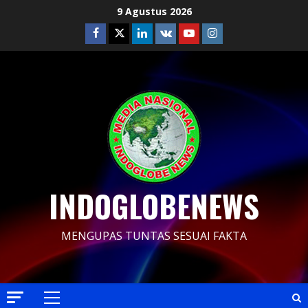
Skip
9 Agustus 2026
to
Facebook
Twitter
Linkedin
VK
Youtube
Instagram
content
INDOGLOBENEWS
MENGUPAS TUNTAS SESUAI FAKTA
Primary