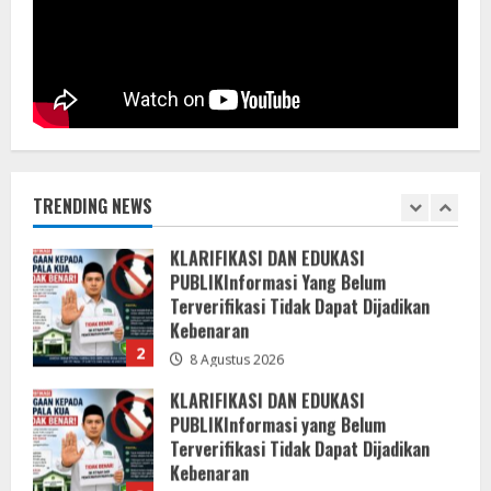
Partai PPP di Hotel Sri Utami Kulango.
8 Agustus 2026
1
KLARIFIKASI DAN EDUKASI
PUBLIKInformasi Yang Belum
Terverifikasi Tidak Dapat Dijadikan
Kebenaran
TRENDING NEWS
2
8 Agustus 2026
KLARIFIKASI DAN EDUKASI
PUBLIKInformasi yang Belum
Terverifikasi Tidak Dapat Dijadikan
Kebenaran
3
8 Agustus 2026
Menanggapi Berita Media Ruang
Investigasi, LSM-KCBI Sumsel Desak
Tindakan Tegas: Kartu BPNT Warga
Efendi Ditahan Sejak 2021, Siapa yang