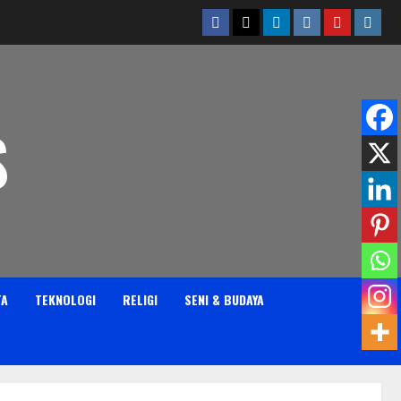
Facebook
Twitter
Linkedin
VK
Youtube
Insta
S
TA
TEKNOLOGI
RELIGI
SENI & BUDAYA