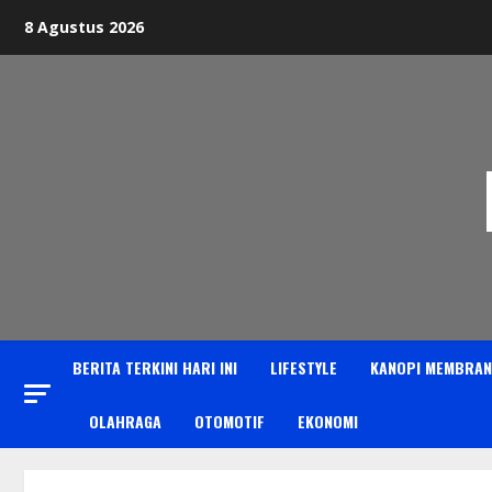
Skip
8 Agustus 2026
to
content
BERITA TERKINI HARI INI
LIFESTYLE
KANOPI MEMBRAN
OLAHRAGA
OTOMOTIF
EKONOMI