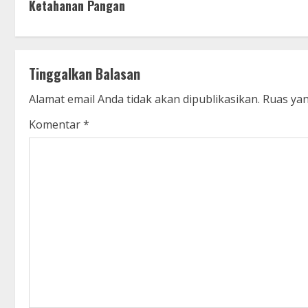
Ketahanan Pangan
n
t
Tinggalkan Balasan
i
Alamat email Anda tidak akan dipublikasikan.
Ruas yan
n
Komentar
*
u
e
R
e
a
d