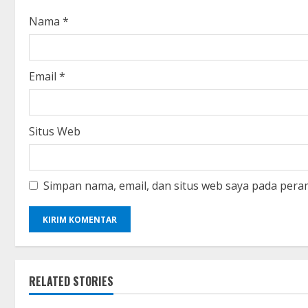
i
Nama
*
n
g
Email
*
Situs Web
Simpan nama, email, dan situs web saya pada pera
RELATED STORIES