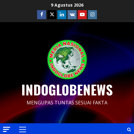
Skip
9 Agustus 2026
to
Facebook
Twitter
Linkedin
VK
Youtube
Instagram
content
INDOGLOBENEWS
MENGUPAS TUNTAS SESUAI FAKTA
Primary