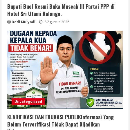
Bupati Buol Resmi Buka Muscab III Partai PPP di
8 Agustus 2026
Kaperwil Sumsel Media Rajawalinews
Hotel Sri Utami Kulango.
Angkat BicaraDugaan Penggelapan
Dedi Mulyadi
8 Agustus 2026
Dana Desa Rp84 Juta, Kades
Argomulyo Belitang Jaya Hilang 3
Bulan Bawa Anggaran Pembangunan
5
8 Agustus 2026
Uncategorized
KLARIFIKASI DAN EDUKASI PUBLIKInformasi Yang
Belum Terverifikasi Tidak Dapat Dijadikan