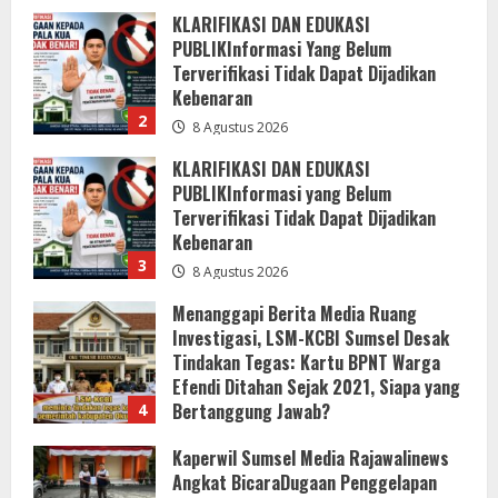
KLARIFIKASI DAN EDUKASI
PUBLIKInformasi yang Belum
Terverifikasi Tidak Dapat Dijadikan
Kebenaran
3
8 Agustus 2026
Menanggapi Berita Media Ruang
Investigasi, LSM-KCBI Sumsel Desak
Tindakan Tegas: Kartu BPNT Warga
Efendi Ditahan Sejak 2021, Siapa yang
Bertanggung Jawab?
4
8 Agustus 2026
Kaperwil Sumsel Media Rajawalinews
Angkat BicaraDugaan Penggelapan
Dana Desa Rp84 Juta, Kades
Argomulyo Belitang Jaya Hilang 3
Bulan Bawa Anggaran Pembangunan
5
8 Agustus 2026
Bupati Buol Resmi Buka Muscab III