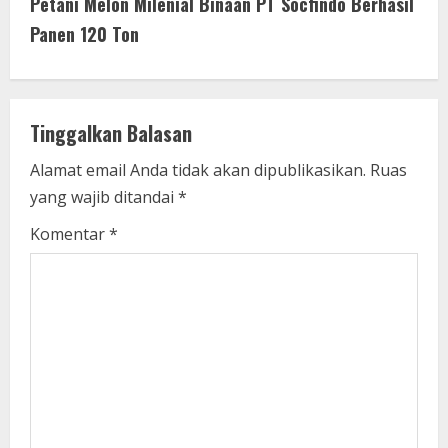
Petani Melon Milenial Binaan PT Socfindo Berhasil
i
Panen 120 Ton
n
u
Tinggalkan Balasan
e
Alamat email Anda tidak akan dipublikasikan.
Ruas
yang wajib ditandai
*
R
Komentar
*
e
a
d
i
n