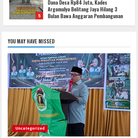
Partai PPP di Hotel Sri Utami Kulango.
8 Agustus 2026
1
KLARIFIKASI DAN EDUKASI
PUBLIKInformasi Yang Belum
YOU MAY HAVE MISSED
Terverifikasi Tidak Dapat Dijadikan
Kebenaran
2
8 Agustus 2026
KLARIFIKASI DAN EDUKASI
PUBLIKInformasi yang Belum
Terverifikasi Tidak Dapat Dijadikan
Kebenaran
3
8 Agustus 2026
Menanggapi Berita Media Ruang
Investigasi, LSM-KCBI Sumsel Desak
Tindakan Tegas: Kartu BPNT Warga
Uncategorized
Efendi Ditahan Sejak 2021, Siapa yang
Bertanggung Jawab?
4