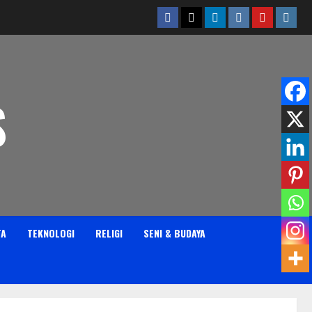
Facebook
Twitter
Linkedin
VK
Youtube
Insta
S
TA
TEKNOLOGI
RELIGI
SENI & BUDAYA