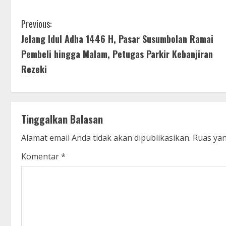
C
Previous:
Jelang Idul Adha 1446 H, Pasar Susumbolan Ramai
o
Pembeli hingga Malam, Petugas Parkir Kebanjiran
n
Rezeki
t
i
Tinggalkan Balasan
n
Alamat email Anda tidak akan dipublikasikan.
Ruas yan
u
Komentar
*
e
R
e