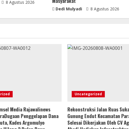
Masyarakat
8 Agustus 2026
Dedi Mulyadi
8 Agustus 2026
rized
Uncategorized
msel Media Rajawalinews
Rekonstruksi Jalan Ruas Suk
araDugaan Penggelapan Dana
Gunung Endut Kecamatan Par
uta, Kades Argomulyo
Selesai Dikerjakan Oleh CV A