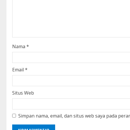
a
d
i
n
Nama
*
g
Email
*
Situs Web
Simpan nama, email, dan situs web saya pada pera