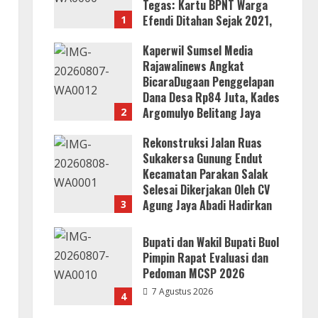
Tegas: Kartu BPNT Warga
Efendi Ditahan Sejak 2021,
1
Siapa yang Bertanggung
Kaperwil Sumsel Media
Jawab?
Rajawalinews Angkat
8 Agustus 2026
BicaraDugaan Penggelapan
Dana Desa Rp84 Juta, Kades
Argomulyo Belitang Jaya
2
Hilang 3 Bulan Bawa
Rekonstruksi Jalan Ruas
Anggaran Pembangunan
Sukakersa Gunung Endut
8 Agustus 2026
Kecamatan Parakan Salak
Selesai Dikerjakan Oleh CV
Agung Jaya Abadi Hadirkan
3
a
Infrastruktur Berkualitas
Untuk Masyarakat
Bupati dan Wakil Bupati Buol
8 Agustus 2026
Pimpin Rapat Evaluasi dan
Pedoman MCSP 2026
7 Agustus 2026
4