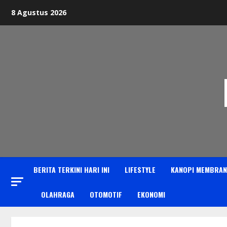
Skip
8 Agustus 2026
to
content
BERITA TERKINI HARI INI
LIFESTYLE
KANOPI MEMBRAN
OLAHRAGA
OTOMOTIF
EKONOMI