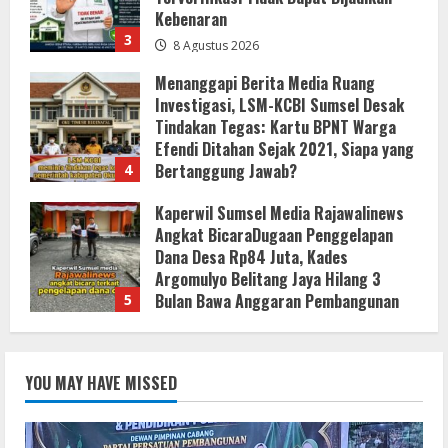
Efendi Ditahan Sejak 2021, Siapa yang
Bertanggung Jawab?
4
8 Agustus 2026
Kaperwil Sumsel Media Rajawalinews
Angkat BicaraDugaan Penggelapan
Dana Desa Rp84 Juta, Kades
Argomulyo Belitang Jaya Hilang 3
Bulan Bawa Anggaran Pembangunan
5
8 Agustus 2026
Bupati Buol Resmi Buka Muscab III
Partai PPP di Hotel Sri Utami Kulango.
8 Agustus 2026
1
KLARIFIKASI DAN EDUKASI
PUBLIKInformasi Yang Belum
YOU MAY HAVE MISSED
Terverifikasi Tidak Dapat Dijadikan
Kebenaran
2
8 Agustus 2026