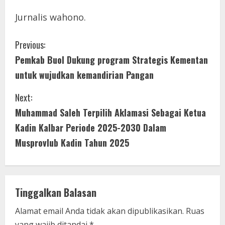
Jurnalis wahono.
C
Previous:
Pemkab Buol Dukung program Strategis Kementan
o
untuk wujudkan kemandirian Pangan
n
Next:
t
Muhammad Saleh Terpilih Aklamasi Sebagai Ketua
i
Kadin Kalbar Periode 2025-2030 Dalam
Musprovlub Kadin Tahun 2025
n
u
e
Tinggalkan Balasan
R
Alamat email Anda tidak akan dipublikasikan.
Ruas
yang wajib ditandai
*