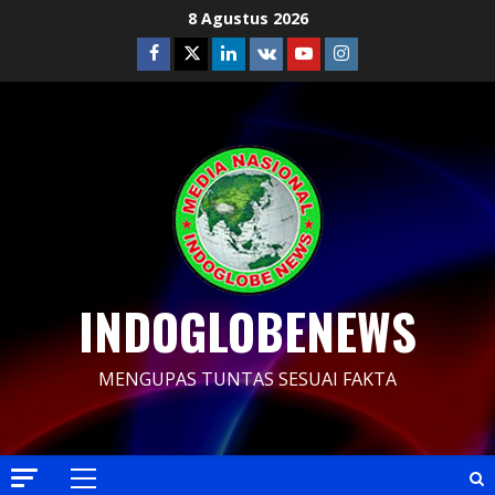
Skip
8 Agustus 2026
to
Facebook
Twitter
Linkedin
VK
Youtube
Instagram
content
INDOGLOBENEWS
MENGUPAS TUNTAS SESUAI FAKTA
Primary