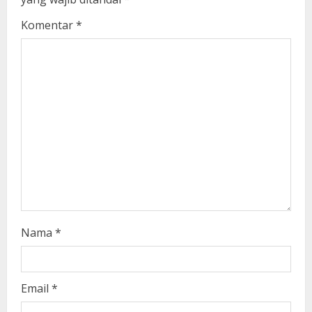
e
Komentar
*
a
d
i
n
g
Nama
*
Email
*