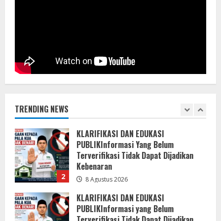
Bupati Buol Resmi Buka Muscab III
Partai PPP di Hotel Sri Utami Kulango.
8 Agustus 2026
1
KLARIFIKASI DAN EDUKASI
PUBLIKInformasi Yang Belum
Terverifikasi Tidak Dapat Dijadikan
Kebenaran
TRENDING NEWS
2
8 Agustus 2026
KLARIFIKASI DAN EDUKASI
PUBLIKInformasi yang Belum
Terverifikasi Tidak Dapat Dijadikan
Kebenaran
3
8 Agustus 2026
Menanggapi Berita Media Ruang
Investigasi, LSM-KCBI Sumsel Desak
Tindakan Tegas: Kartu BPNT Warga