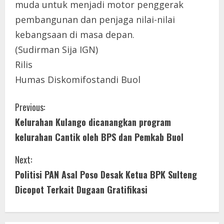
muda untuk menjadi motor penggerak
pembangunan dan penjaga nilai-nilai
kebangsaan di masa depan.
(Sudirman Sija IGN)
Rilis
Humas Diskomifostandi Buol
C
Previous:
Kelurahan Kulango dicanangkan program
o
kelurahan Cantik oleh BPS dan Pemkab Buol
n
Next:
t
Politisi PAN Asal Poso Desak Ketua BPK Sulteng
i
Dicopot Terkait Dugaan Gratifikasi
n