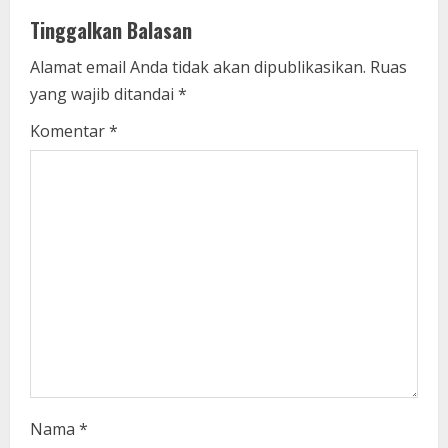
u
Tinggalkan Balasan
e
Alamat email Anda tidak akan dipublikasikan.
Ruas
yang wajib ditandai
*
R
Komentar
*
e
a
d
i
n
g
Nama
*