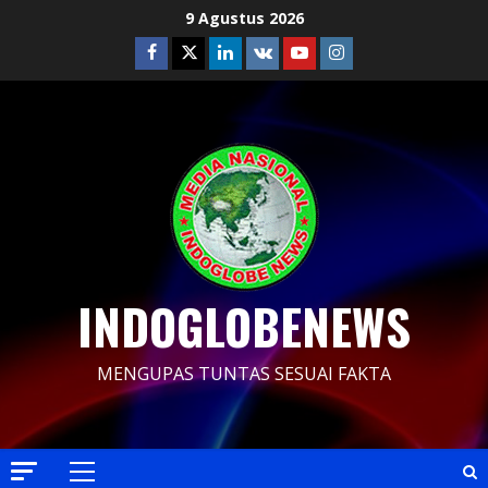
Skip
9 Agustus 2026
to
Facebook
Twitter
Linkedin
VK
Youtube
Instagram
content
INDOGLOBENEWS
MENGUPAS TUNTAS SESUAI FAKTA
Primary