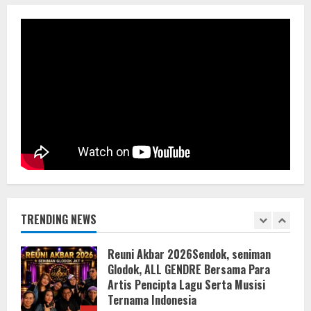
Terverifikasi Tidak Dapat Dijadikan
Kebenaran
5
8 Agustus 2026
Akbar Dev Pimpin PPP Sergai
9 Agustus 2026
1
Reuni Akbar 2026Sendok, seniman
Glodok, ALL GENDRE Bersama Para
Artis Pencipta Lagu Serta Musisi
Ternama Indonesia
TRENDING NEWS
2
9 Agustus 2026
Bupati Buol Resmi Buka Muscab III
Partai PPP di Hotel Sri Utami Kulango.
8 Agustus 2026