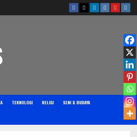
Facebook
Twitter
Linkedin
VK
Youtube
Insta
S
TA
TEKNOLOGI
RELIGI
SENI & BUDAYA