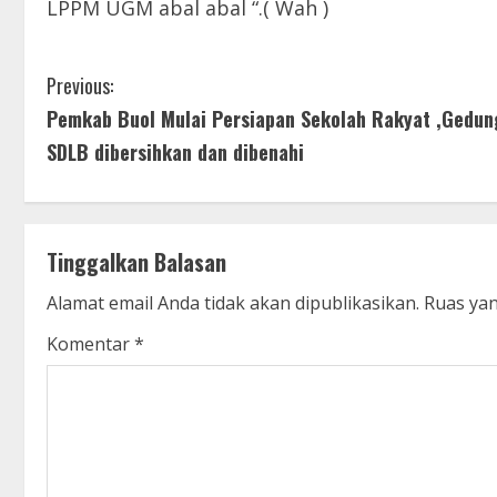
LPPM UGM abal abal “.( Wah )
C
Previous:
Pemkab Buol Mulai Persiapan Sekolah Rakyat ,Gedun
o
SDLB dibersihkan dan dibenahi
n
t
Tinggalkan Balasan
i
Alamat email Anda tidak akan dipublikasikan.
Ruas yan
n
Komentar
*
u
e
R