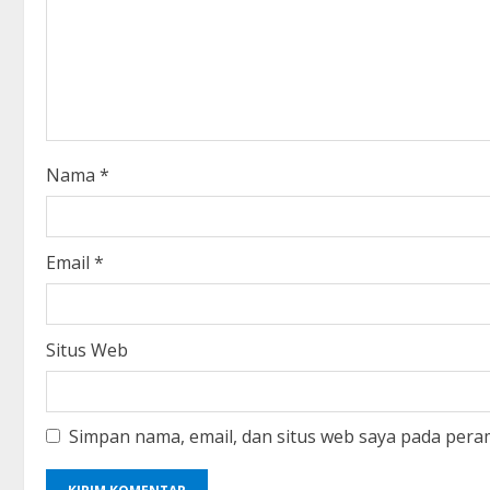
e
a
d
i
Nama
*
n
g
Email
*
Situs Web
Simpan nama, email, dan situs web saya pada pera