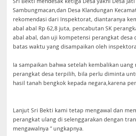
Sri Bekti mendesak ketiga Desa yakni Desa Ja
Sambungmacan,dan Desa Klandungan Kecamata
rekomendasi dari Inspektorat, diantaranya k
abal abal Rp 62,8 juta, pencabutan SK perangk
abal abal, dan uji kompetensi perangkat desa
batas waktu yang disampaikan oleh inspektora
Ia sampaikan bahwa setelah kembalikan uang n
perangkat desa terpilih, bila perlu diminta u
hasil tanah bengkok kepada negara,karena pe
Lanjut Sri Bekti kami tetap mengawal dan me
perangkat ulang di selenggarakan dengan tra
mengawalnya ” ungkapnya.