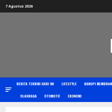
Skip
7 Agustus 2026
to
content
BERITA TERKINI HARI INI
LIFESTYLE
KANOPI MEMBRAN
OLAHRAGA
OTOMOTIF
EKONOMI