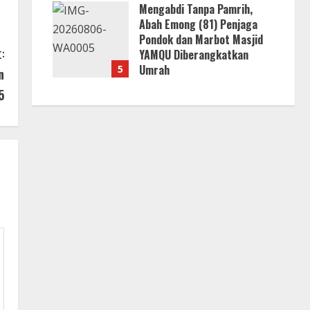
Mengabdi Tanpa Pamrih,
Abah Emong (81) Penjaga
Pondok dan Marbot Masjid
:
YAMQU Diberangkatkan
Umrah
5
n
6 Agustus 2026
5