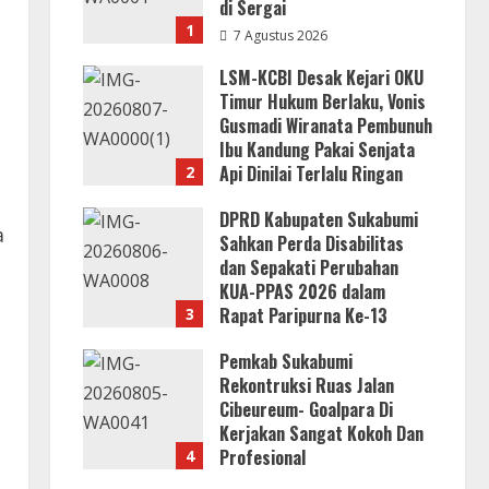
di Sergai
1
7 Agustus 2026
LSM-KCBI Desak Kejari OKU
Timur Hukum Berlaku, Vonis
Gusmadi Wiranata Pembunuh
Ibu Kandung Pakai Senjata
Api Dinilai Terlalu Ringan
2
7 Agustus 2026
DPRD Kabupaten Sukabumi
a
Sahkan Perda Disabilitas
dan Sepakati Perubahan
KUA-PPAS 2026 dalam
Rapat Paripurna Ke-13
3
7 Agustus 2026
Pemkab Sukabumi
Rekontruksi Ruas Jalan
Cibeureum- Goalpara Di
Kerjakan Sangat Kokoh Dan
Profesional
4
6 Agustus 2026